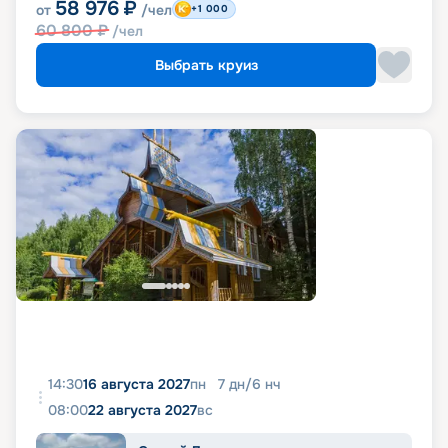
58 976
₽
от
/чел
+1 000
60 800
₽
/чел
Выбрать круиз
14:30
16 августа 2027
пн
7
дн
/
6
нч
08:00
22 августа 2027
вс