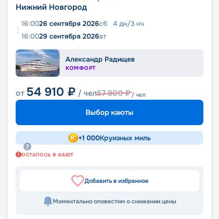
Нижний Новгород
16:00
26 сентября 2026
сб
4
дн
/
3
нч
16:00
29 сентября 2026
вт
Александр Радищев
КОМФОРТ
54 910
₽
от
/ чел
57 800
₽
/ чел
Выбор каюты
+
1 000
Круизных миль
ОСТАЛОСЬ
8
КАЮТ
Добавить в избранное
Моментально оповестим о снижении цены