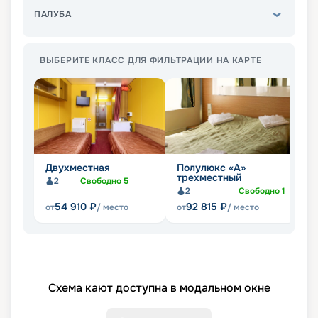
ПАЛУБА
ВЫБЕРИТЕ КЛАСС ДЛЯ ФИЛЬТРАЦИИ НА КАРТЕ
Двухместная
Полулюкс «А»
Ч
трехместный
д
2
Свободно
5
2
Свободно
1
54 910
₽
92 815
₽
от
/ место
от
/ место
от
Схема кают доступна в модальном окне