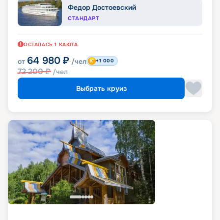
Федор Достоевский
СТАНДАРТ
ОСТАЛАСЬ
1
КАЮТА
64 980
₽
от
/чел
+1 000
72 200
₽
/чел
Выбрать круиз