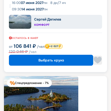
16:00
07 июня 2027
пн
8
дн
/
7
нч
09:30
14 июня 2027
пн
Сергей Дягилев
КОМФОРТ
ОСТАЛОСЬ
8
КАЮТ
106 841
₽
от
/чел
+2 027
120 046
₽
/чел
Выбрать круиз
Спецпредложение - 7%