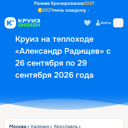
Раннее бронирование
2027
2027
миль каждому
Описание
Выбор кают
Маршрут и экск
Войти
Круиз на теплоходе
«Александр Радищев» с
26 сентября по 29
сентября 2026 года
Москва
Калязин
Ярославль