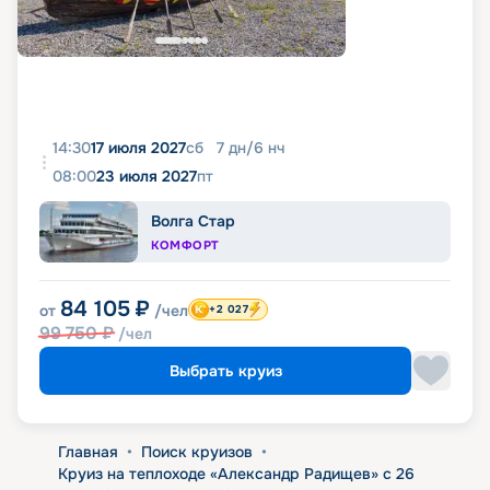
14:30
17 июля 2027
сб
7
дн
/
6
нч
08:00
23 июля 2027
пт
Волга Стар
КОМФОРТ
84 105
₽
от
/чел
+2 027
99 750
₽
/чел
Выбрать круиз
Главная
•
Поиск круизов
•
Круиз на теплоходе «Александр Радищев» с 26