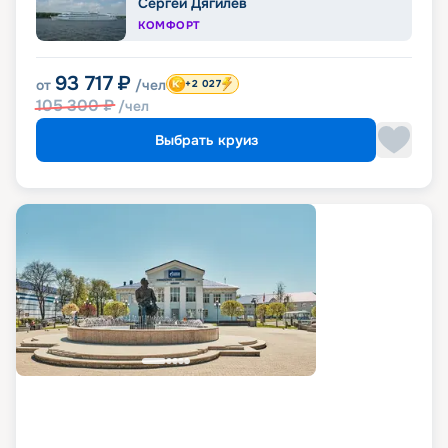
Сергей Дягилев
КОМФОРТ
93 717
₽
от
/чел
+2 027
105 300
₽
/чел
Выбрать круиз