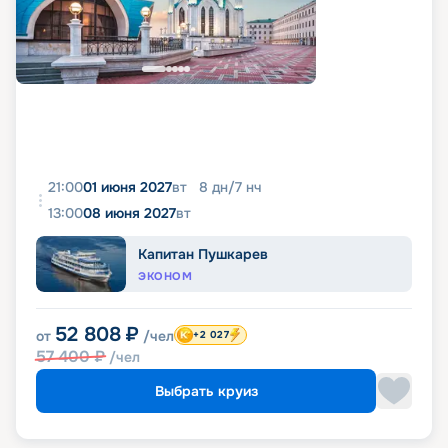
21:00
01 июня 2027
вт
8
дн
/
7
нч
13:00
08 июня 2027
вт
Капитан Пушкарев
ЭКОНОМ
52 808
₽
от
/чел
+2 027
57 400
₽
/чел
Выбрать круиз