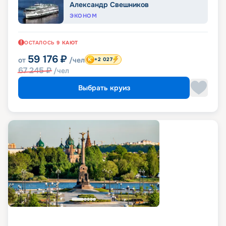
Александр Свешников
ЭКОНОМ
ОСТАЛОСЬ
9
КАЮТ
59 176
₽
от
/чел
+2 027
67 245
₽
/чел
Выбрать круиз