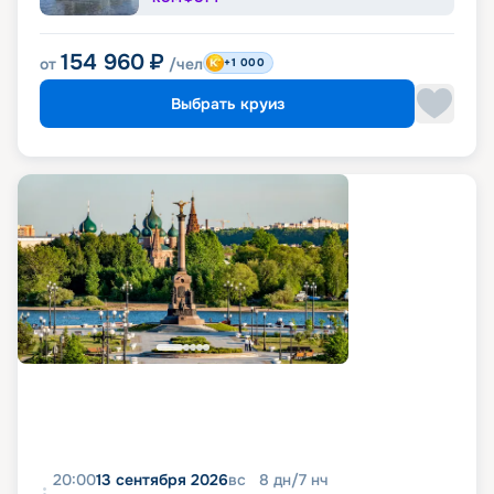
154 960
₽
от
/чел
+1 000
Выбрать круиз
20:00
13 сентября 2026
вс
8
дн
/
7
нч