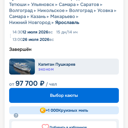
Тетюши
Ульяновск
Самара
Саратов
Волгоград
Никольское
Волгоград
Усовка
Самара
Казань
Макарьево
Нижний Новгород
Ярославль
14:30
12 июля 2026
вс
15
дн
/
14
нч
13:00
26 июля 2026
вс
Завершён
Капитан Пушкарев
ЭКОНОМ
97 700
₽
от
/ чел
Выбор каюты
+
1 000
Круизных миль
Добавить в избранное