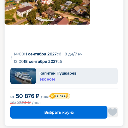
14:00
11 сентября 2027
сб
8
дн
/
7
нч
13:00
18 сентября 2027
сб
Капитан Пушкарев
ЭКОНОМ
50 876
₽
от
/чел
+2 027
55 300
₽
/чел
Выбрать круиз