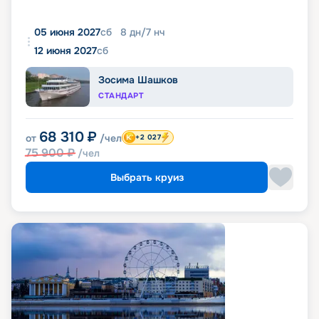
05 июня 2027
сб
8
дн
/
7
нч
12 июня 2027
сб
Зосима Шашков
СТАНДАРТ
68 310
₽
от
/чел
+2 027
75 900
₽
/чел
Выбрать круиз