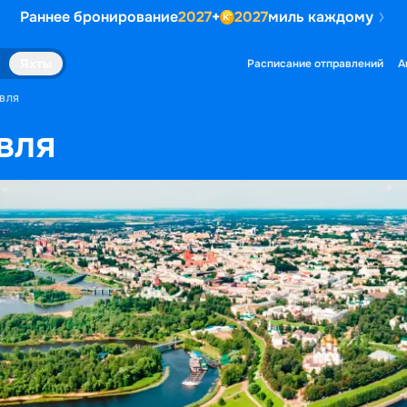
Раннее бронирование
2027
+
2027
миль каждому
Яхты
Расписание отправлений
А
АВЛЯ
вля