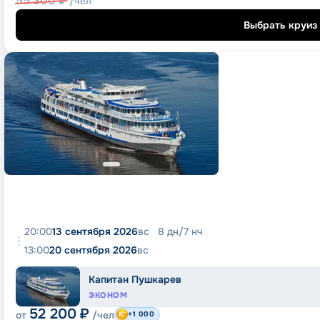
55 300
₽
/чел
Выбрать круиз
20:00
13 сентября 2026
вс
8
дн
/
7
нч
13:00
20 сентября 2026
вс
Капитан Пушкарев
ЭКОНОМ
52 200
₽
от
/чел
+1 000