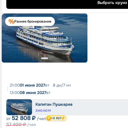
Выбрать круиз
Раннее бронирование
21:00
01 июня 2027
вт
8
дн
/
7
нч
13:00
08 июня 2027
вт
Капитан Пушкарев
ЭКОНОМ
52 808
₽
от
/чел
+2 027
57 400
₽
/чел