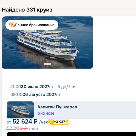
Найдено
331
круиз
Раннее бронирование
21:00
30 июля 2027
пт
8
дн
/
7
нч
09:00
06 августа 2027
пт
Капитан Пушкарев
ЭКОНОМ
52 624
₽
от
/чел
+2 027
57 200
₽
/чел