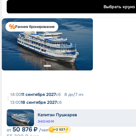
Выбрать круиз
Раннее бронирование
14:00
11 сентября 2027
сб
8
дн
/
7
нч
13:00
18 сентября 2027
сб
Капитан Пушкарев
ЭКОНОМ
50 876
₽
от
/чел
+2 027