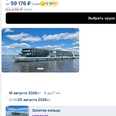
59 176
₽
от
/чел
+2 027
67 245
₽
/чел
Выбрать круиз
18 августа 2026
вт
8
дн
/
7
нч
21:00
25 августа 2026
вт
Золотое кольцо