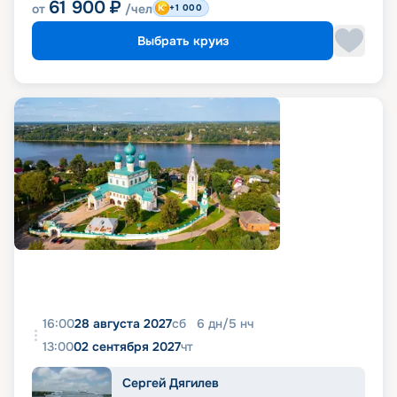
61 900
₽
от
/чел
+1 000
Выбрать круиз
16:00
28 августа 2027
сб
6
дн
/
5
нч
13:00
02 сентября 2027
чт
Сергей Дягилев