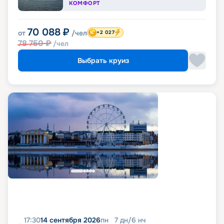
КОМФОРТ
70 088
₽
от
/чел
+2 027
78 750
₽
/чел
Выбрать круиз
17:30
14 сентября 2026
пн
7
дн
/
6
нч