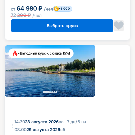
64 980
₽
от
/чел
+1 000
72 200
₽
/чел
Выбрать круиз
«Выгодный курс»: скидка 15%!
14:30
23 августа 2026
вс
7
дн
/
6
нч
08:00
29 августа 2026
сб