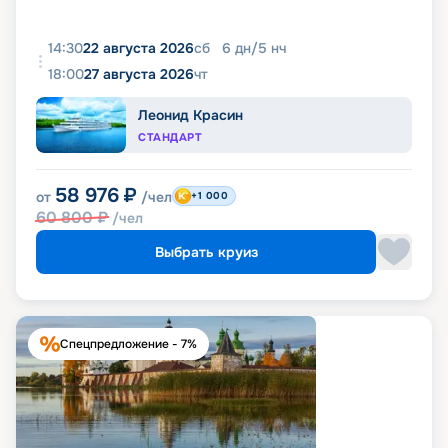
14:30
22 августа 2026
сб
6
дн
/
5
нч
18:00
27 августа 2026
чт
Леонид Красин
СТАНДАРТ
58 976
₽
от
/чел
+1 000
60 800
₽
/чел
Выбрать круиз
Спецпредложение - 7%