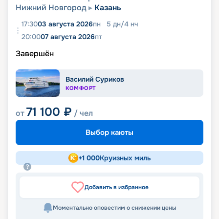
Нижний Новгород
Казань
17:30
03 августа 2026
пн
5
дн
/
4
нч
20:00
07 августа 2026
пт
Завершён
Василий Суриков
КОМФОРТ
71 100
₽
от
/ чел
Выбор каюты
+
1 000
Круизных миль
Добавить в избранное
Моментально оповестим о снижении цены