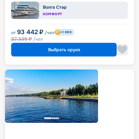
Волга Стар
КОМФОРТ
93 442
₽
от
/чел
+1 000
97 335
₽
/чел
Выбрать круиз