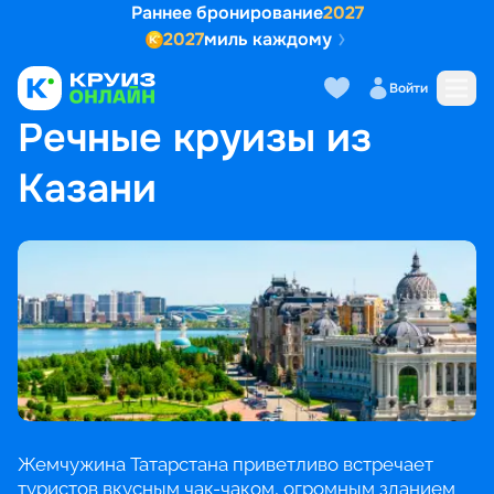
Раннее бронирование
2027
2027
миль каждому
Войти
ГЛАВНАЯ
•
ПОПУЛЯРНЫЕ НАПРАВЛЕНИЯ
•
РЕЧНЫЕ КРУИЗЫ ИЗ КАЗАНИ
Речные круизы из
Казани
Жемчужина Татарстана приветливо встречает
туристов вкусным чак-чаком, огромным зданием