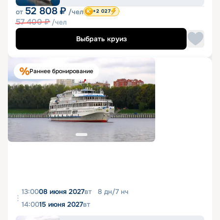
52 808
₽
от
/чел
+2 027
57 400
₽
/чел
Выбрать круиз
Раннее бронирование
13:00
08 июня 2027
вт
8
дн
/
7
нч
14:00
15 июня 2027
вт