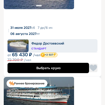
31 июля 2027
сб
7
дн
/
6
нч
06 августа 2027
пт
Федор Достоевский
СТАНДАРТ
65 430
₽
от
/чел
+2 027
72 700
₽
/чел
Выбрать круиз
Раннее бронирование