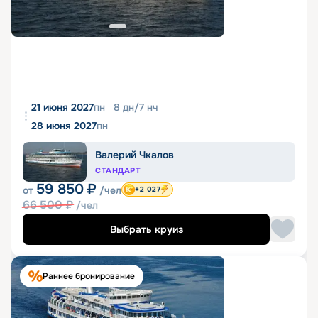
21 июня 2027
пн
8
дн
/
7
нч
28 июня 2027
пн
Валерий Чкалов
СТАНДАРТ
59 850
₽
от
/чел
+2 027
66 500
₽
/чел
Выбрать круиз
Раннее бронирование