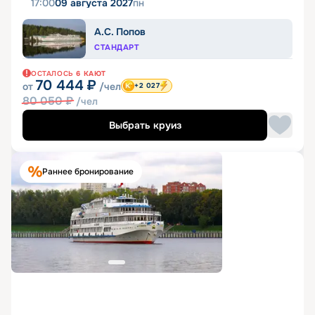
17:00
09 августа 2027
пн
А.С. Попов
СТАНДАРТ
ОСТАЛОСЬ
6
КАЮТ
70 444
₽
от
/чел
+2 027
80 050
₽
/чел
Выбрать круиз
Раннее бронирование