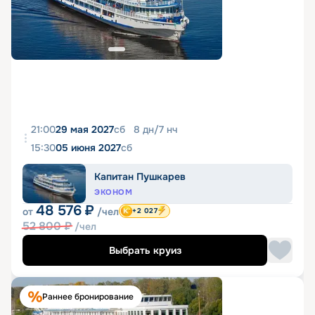
21:00
29 мая 2027
сб
8
дн
/
7
нч
15:30
05 июня 2027
сб
Капитан Пушкарев
ЭКОНОМ
48 576
₽
от
/чел
+2 027
52 800
₽
/чел
Выбрать круиз
Раннее бронирование