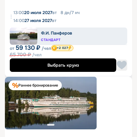
13:00
20 июля 2027
вт
8
дн
/
7
нч
14:00
27 июля 2027
вт
Ф.И. Панферов
СТАНДАРТ
59 130
₽
от
/чел
+2 027
65 700
₽
/чел
Выбрать круиз
Раннее бронирование