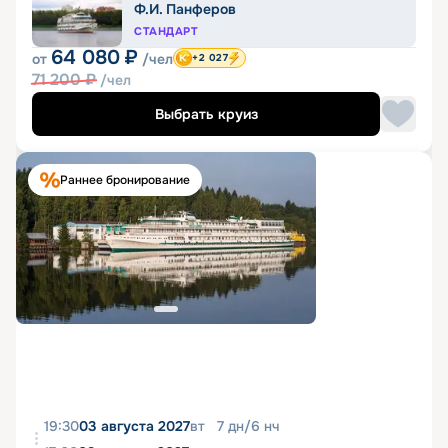
Ф.И. Панферов
СТАНДАРТ
64 080
₽
от
/чел
+2 027
71 200
₽
/чел
Выбрать круиз
Раннее бронирование
19:30
03 августа 2027
вт
7
дн
/
6
нч