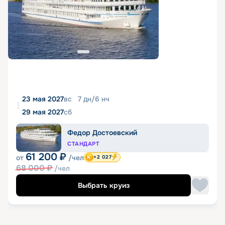
23 мая 2027
вс
7
дн
/
6
нч
29 мая 2027
сб
Федор Достоевский
СТАНДАРТ
61 200
₽
от
/чел
+2 027
68 000
₽
/чел
Выбрать круиз