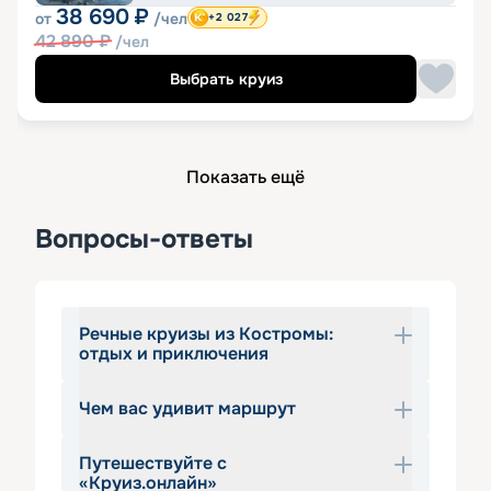
38 690
₽
от
/чел
+2 027
42 890
₽
/чел
Выбрать круиз
Показать ещё
Вопросы-ответы
Речные круизы из Костромы:
отдых и приключения
Чем вас удивит маршрут
Круиз на теплоходе из Костромы  —  
отличная возможность для горожан и 
Путешествуйте с
гостей города организовать себе 
Отправляясь от речного вокзала 
«Круиз.онлайн»
незабываемый отдых. Вас ожидает 