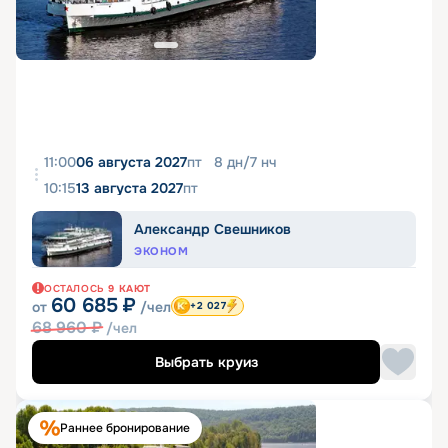
11:00
06 августа 2027
пт
8
дн
/
7
нч
10:15
13 августа 2027
пт
Александр Свешников
ЭКОНОМ
ОСТАЛОСЬ
9
КАЮТ
60 685
₽
от
/чел
+2 027
68 960
₽
/чел
Выбрать круиз
Раннее бронирование