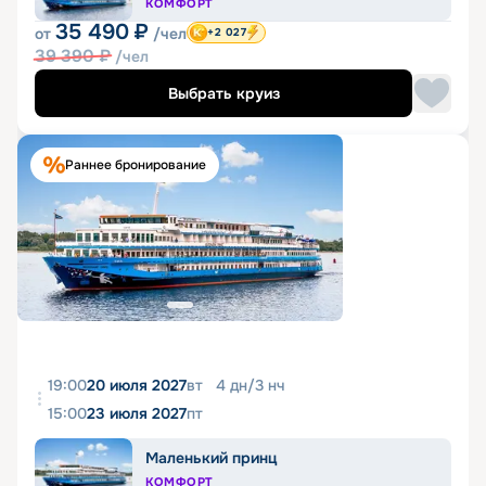
КОМФОРТ
35 490
₽
от
/чел
+2 027
39 390
₽
/чел
Выбрать круиз
Раннее бронирование
19:00
20 июля 2027
вт
4
дн
/
3
нч
15:00
23 июля 2027
пт
Маленький принц
КОМФОРТ