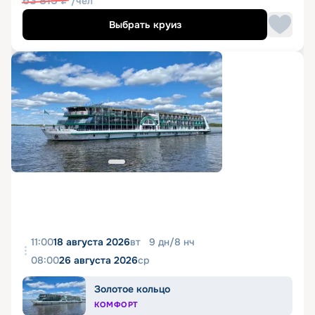
63 815
₽
/чел
Выбрать круиз
11:00
18 августа 2026
вт
9
дн
/
8
нч
08:00
26 августа 2026
ср
Золотое кольцо
КОМФОРТ