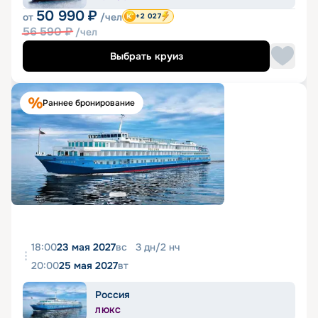
50 990
₽
от
/чел
+2 027
56 590
₽
/чел
Выбрать круиз
Раннее бронирование
18:00
23 мая 2027
вс
3
дн
/
2
нч
20:00
25 мая 2027
вт
Россия
ЛЮКС