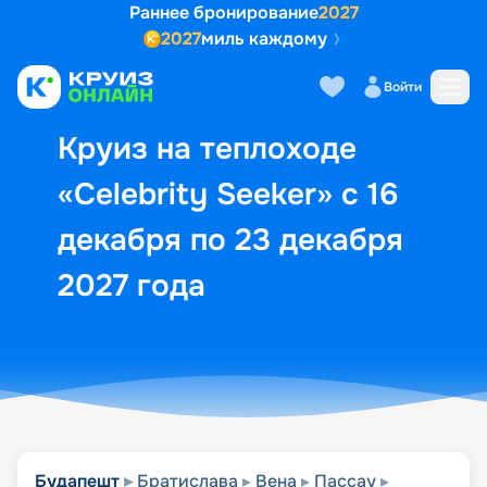
Раннее бронирование
2027
2027
миль каждому
Описание
Выбор кают
Маршрут и экск
Войти
Круиз на теплоходе
«Celebrity Seeker» с 16
декабря по 23 декабря
2027 года
Будапешт
Братислава
Вена
Пассау