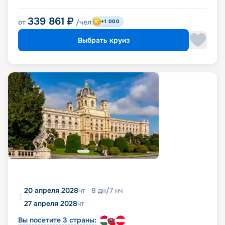
339 861
₽
от
/чел
+1 000
Выбрать круиз
20 апреля 2028
чт
8
дн
/
7
нч
27 апреля 2028
чт
Вы посетите 3 страны: