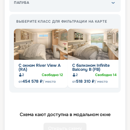
ПАЛУБА
ВЫБЕРИТЕ КЛАСС ДЛЯ ФИЛЬТРАЦИИ НА КАРТЕ
С окном River View A
С балконом Infinite
С
(RA)
Balcony B (FB)
(
2
Свободно
12
2
Свободно
14
454 578
₽
518 310
₽
от
/ место
от
/ место
от
Схема кают доступна в модальном окне
Открыть схему