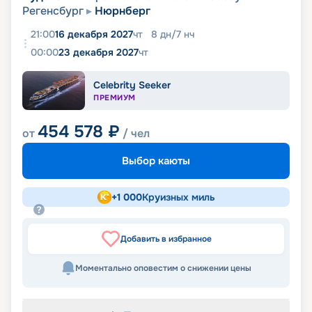
Регенсбург
Нюрнберг
21:00
16 декабря 2027
чт
8
дн
/
7
нч
00:00
23 декабря 2027
чт
Celebrity Seeker
ПРЕМИУМ
454 578
₽
от
/ чел
Выбор каюты
+
1 000
Круизных миль
Добавить в избранное
Моментально оповестим о снижении цены