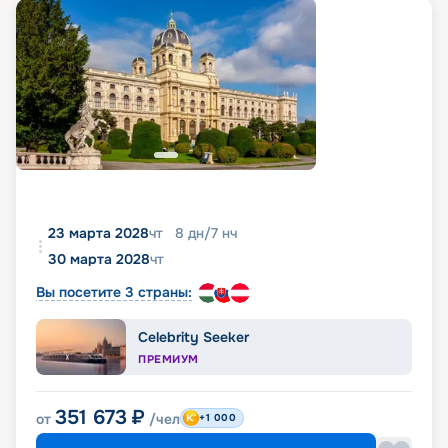
23 марта 2028
чт
8
дн
/
7
нч
30 марта 2028
чт
Вы посетите 3 страны:
Celebrity Seeker
ПРЕМИУМ
351 673
₽
от
/чел
+1 000