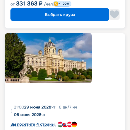
331 363
₽
от
/чел
+1 000
Выбрать круиз
21:00
29 июня 2028
чт
8
дн
/
7
нч
06 июля 2028
чт
Вы посетите 4 страны: