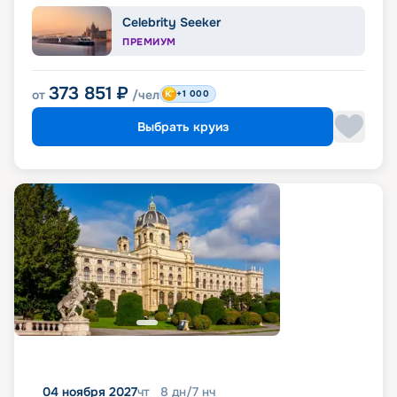
Celebrity Seeker
ПРЕМИУМ
373 851
₽
от
/чел
+1 000
Выбрать круиз
04 ноября 2027
чт
8
дн
/
7
нч