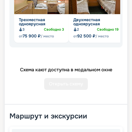
Трехместная
Двухместная
Д
одноярусная
одноярусная
д
3
Свободно
3
2
Свободно
19
75 900
₽
92 500
₽
от
/ место
от
/ место
от
Схема кают доступна в модальном окне
Открыть схему
Маршрут и экскурсии