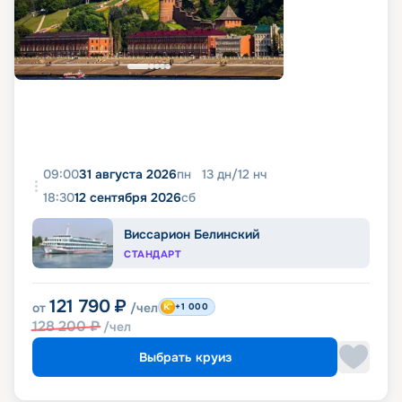
09:00
31 августа 2026
пн
13
дн
/
12
нч
18:30
12 сентября 2026
сб
Виссарион Белинский
СТАНДАРТ
121 790
₽
от
/чел
+1 000
128 200
₽
/чел
Выбрать круиз