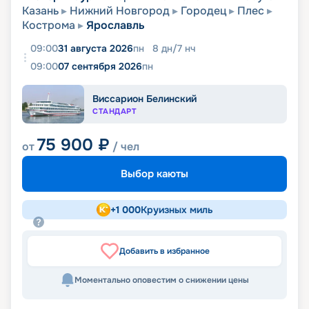
Казань
Нижний Новгород
Городец
Плес
Кострома
Ярославль
09:00
31 августа 2026
пн
8
дн
/
7
нч
09:00
07 сентября 2026
пн
Виссарион Белинский
СТАНДАРТ
75 900
₽
от
/ чел
Выбор каюты
+
1 000
Круизных миль
Добавить в избранное
Моментально оповестим о снижении цены