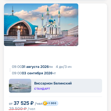
09:00
31 августа 2026
пн
4
дн
/
3
нч
09:00
03 сентября 2026
чт
Виссарион Белинский
СТАНДАРТ
37 525
₽
от
/чел
+1 000
39 500
₽
/чел