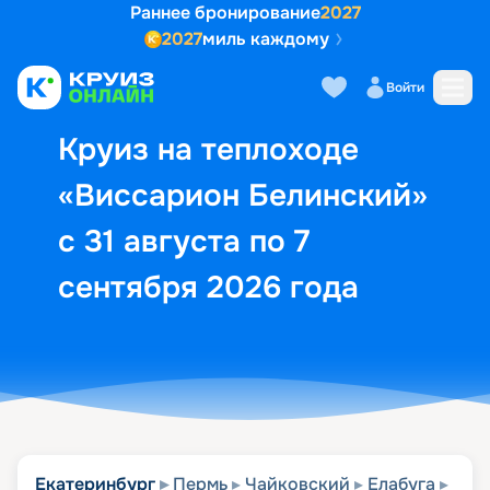
Раннее бронирование
2027
2027
миль каждому
Описание
Выбор кают
Маршрут и экск
Войти
Круиз на теплоходе
«Виссарион Белинский»
с 31 августа по 7
сентября 2026 года
Екатеринбург
Пермь
Чайковский
Елабуга