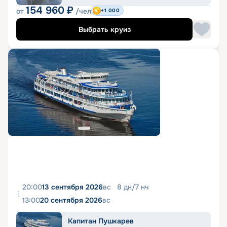
154 960
₽
от
/чел
+1 000
Выбрать круиз
20:00
13 сентября 2026
вс
8
дн
/
7
нч
13:00
20 сентября 2026
вс
Капитан Пушкарев