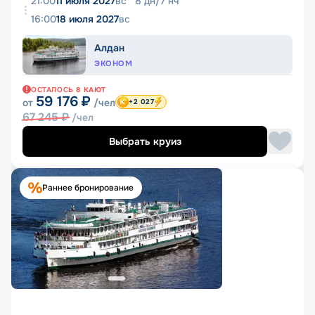
21:00
11 июля 2027
вс
8
дн
/
7
нч
16:00
18 июля 2027
вс
Алдан
ЭКОНОМ
ОСТАЛОСЬ
8
КАЮТ
59 176
₽
от
/чел
+2 027
67 245
₽
/чел
Выбрать круиз
Раннее бронирование