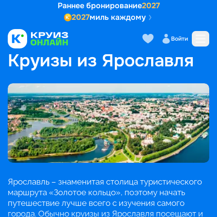
Раннее бронирование
2027
2027
миль каждому
Войти
ГЛАВНАЯ
•
ПОПУЛЯРНЫЕ НАПРАВЛЕНИЯ
•
КРУИЗЫ ИЗ ЯРОСЛАВЛЯ
Круизы из Ярославля
Ярославль – знаменитая столица туристического
маршрута «Золотое кольцо», поэтому начать
путешествие лучше всего с изучения самого
города. Обычно круизы из Ярославля посещают и