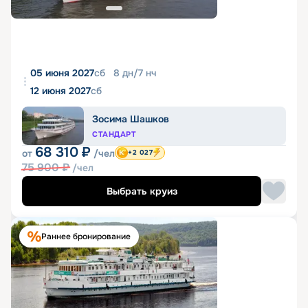
05 июня 2027
сб
8
дн
/
7
нч
12 июня 2027
сб
Зосима Шашков
СТАНДАРТ
68 310
₽
от
/чел
+2 027
75 900
₽
/чел
Выбрать круиз
Раннее бронирование