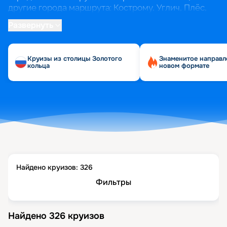
другие города маршрута: Кострому, Углич, Плёс,
Мышкин, Рыбинск.
Развернуть
Кроме очевидного маршрута по Золотому кольцу,
из Ярославля можно отправиться на юг, до
Круизы из столицы Золотого
Знаменитое направл
Астрахани, или на север, до Санкт-Петербурга.
кольца
новом формате
Найдено круизов:
326
Фильтры
Найдено
326
круизов