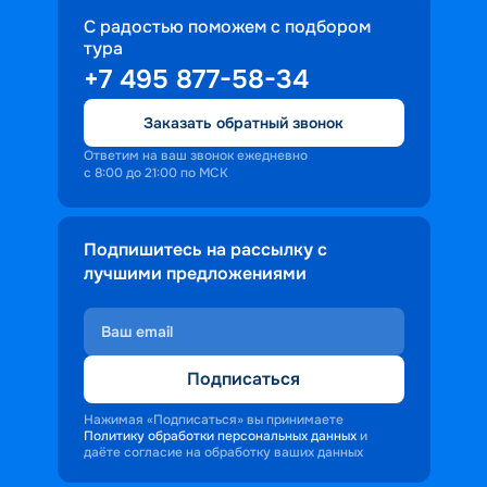
пополнить коллекцию интересных и 
речной глади, уникальной природой и 
С радостью поможем с подбором
милых сердцу сувениров;
атмосферой покоя вокруг
тура
• возможностью насладиться 
+7 495 877-58-34
местными кулинарными шедеврами. 
Каждый круиз на теплоходе из 
Заказать обратный звонок
Ярославля позволяет попробовать 
Ответим на ваш звонок ежедневно
блюда народностей, которые 
с 8:00 до 21:00 по МСК
проживают на берегах Волги;
• оценить величие и разнообразие 
Подпишитесь на рассылку с
природы. Протяженность реки около 
лучшими предложениями
3,5 тыс. км. Это позволяет во время 
речного круиза посетить несколько 
климатических зон, наблюдать, как 
лесистая местность сменяется 
Подписаться
полустепью, а дальше переходит в 
степи. Если повезет, можно увидеть и 
Нажимая «Подписаться» вы принимаете
цветение лотосов в дельте реки.
Политику обработки персональных данных
и
даёте согласие на обработку ваших данных