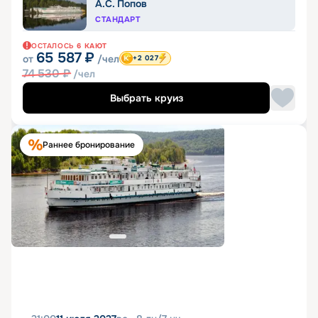
А.С. Попов
СТАНДАРТ
ОСТАЛОСЬ
6
КАЮТ
65 587
₽
от
/чел
+2 027
74 530
₽
/чел
Выбрать круиз
Раннее бронирование