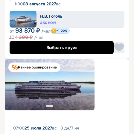
11:00
08 августа 2027
вс
Н.В. Гоголь
ЭКОНОМ
93 870
₽
от
/чел
+1 000
104 300
₽
/чел
Выбрать круиз
Раннее бронирование
07:00
25 июля 2027
вс
8
дн
/
7
нч