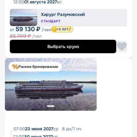
12:00
01 августа 2027
вс
Хирург Разумовский
СТАНДАРТ
59 130
₽
от
/чел
+2 027
65 700
₽
/чел
Выбрать круиз
Раннее бронирование
07:00
23 июня 2027
ср
8
дн
/
7
нч
12:00
30 июня 2027
ср