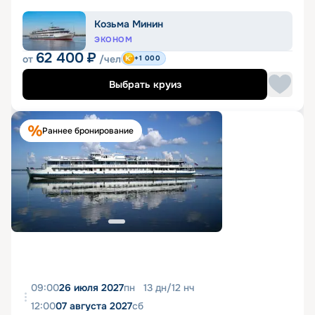
Козьма Минин
ЭКОНОМ
62 400
₽
от
/чел
+1 000
Выбрать круиз
Раннее бронирование
09:00
26 июля 2027
пн
13
дн
/
12
нч
12:00
07 августа 2027
сб