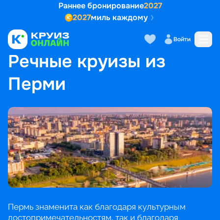
Раннее бронирование
2027
2027
миль каждому
Войти
ГЛАВНАЯ
•
ПОПУЛЯРНЫЕ НАПРАВЛЕНИЯ
•
РЕЧНЫЕ КРУИЗЫ ИЗ ПЕРМИ
Речные круизы из
Перми
Пермь знаменита как благодаря культурным
достопримечательностям, так и благодаря