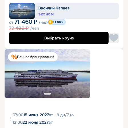
Василий Чапаев
ЭКОНОМ
71 460
₽
от
/чел
+1 000
79 400
₽
/чел
Выбрать круиз
Раннее бронирование
07:00
15 июня 2027
вт
8
дн
/
7
нч
12:00
22 июня 2027
вт