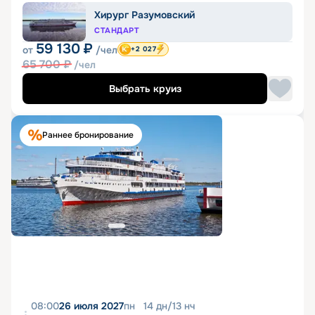
Хирург Разумовский
СТАНДАРТ
59 130
₽
от
/чел
+2 027
65 700
₽
/чел
Выбрать круиз
Раннее бронирование
08:00
26 июля 2027
пн
14
дн
/
13
нч