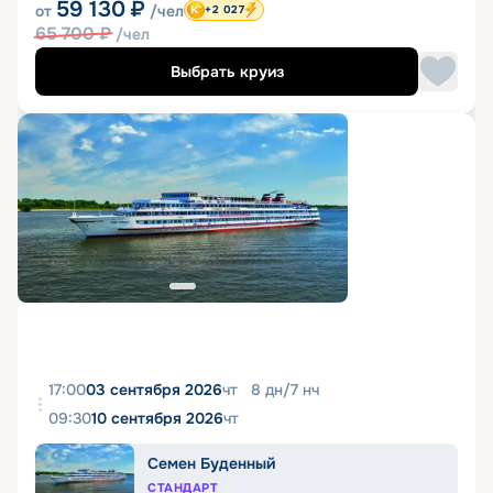
59 130
₽
от
/чел
+2 027
65 700
₽
/чел
Выбрать круиз
17:00
03 сентября 2026
чт
8
дн
/
7
нч
09:30
10 сентября 2026
чт
Семен Буденный
СТАНДАРТ