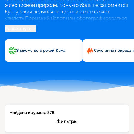
живописной природе. Кому-то больше запомнится
Кунгурская ледяная пещера, а кто-то хочет
увидеть Пермский балет или сфотографироваться
у арт-объекта «Счастье не за горами».
Развернуть
В круизах из Перми можно не только
познакомиться с рекой Кама, но и пройтись по
Знакомство с рекой Кама
Сочетание природы 
Волге, добраться до городов Золотого кольца и
Татарстана и даже совершить круиз к Соловецким
островам.
Найдено круизов:
279
Фильтры