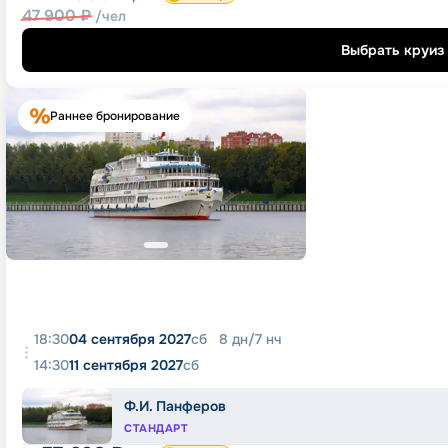
47 900
₽
/чел
Выбрать круиз
Раннее бронирование
18:30
04 сентября 2027
сб
8
дн
/
7
нч
14:30
11 сентября 2027
сб
Ф.И. Панферов
СТАНДАРТ