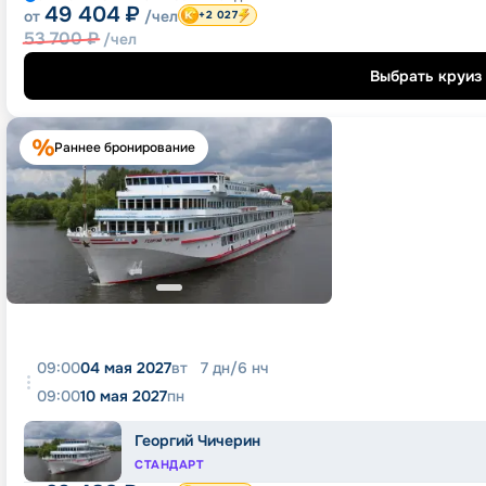
49 404
₽
от
/чел
+2 027
53 700
₽
/чел
Выбрать круиз
Раннее бронирование
09:00
04 мая 2027
вт
7
дн
/
6
нч
09:00
10 мая 2027
пн
Георгий Чичерин
СТАНДАРТ