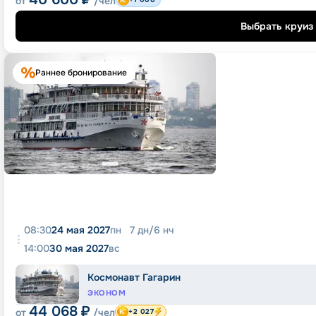
от
/чел
Выбрать круиз
Раннее бронирование
08:30
24 мая 2027
пн
7
дн
/
6
нч
14:00
30 мая 2027
вс
Космонавт Гагарин
ЭКОНОМ
44 068
₽
от
/чел
+2 027