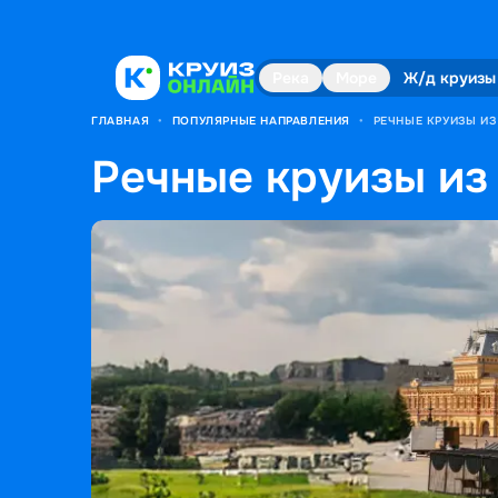
Река
Море
Ж/д круизы
ГЛАВНАЯ
•
ПОПУЛЯРНЫЕ НАПРАВЛЕНИЯ
•
РЕЧНЫЕ КРУИЗЫ И
Речные круизы из