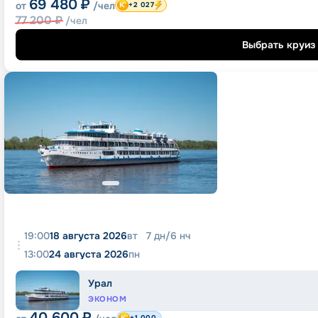
69 480
₽
от
/чел
+2 027
77 200
₽
/чел
Выбрать круиз
19:00
18 августа 2026
вт
7
дн
/
6
нч
13:00
24 августа 2026
пн
Урал
ЭКОНОМ
40 600
₽
+1 000