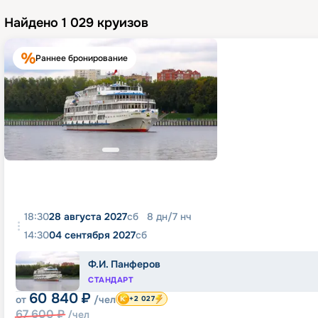
Найдено
1 029
круизов
Раннее бронирование
18:30
28 августа 2027
сб
8
дн
/
7
нч
14:30
04 сентября 2027
сб
Ф.И. Панферов
СТАНДАРТ
60 840
₽
от
/чел
+2 027
67 600
₽
/чел