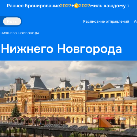
Раннее бронирование
2027
+
2027
миль каждому
Яхты
Расписание отправлений
А
З НИЖНЕГО НОВГОРОДА
 Нижнего Новгорода