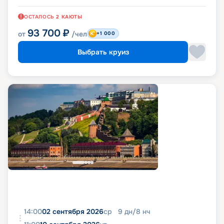
ОСТАЛОСЬ
2
КАЮТЫ
93 700
₽
от
/чел
+1 000
Выбрать круиз
14:00
02 сентября 2026
ср
9
дн
/
8
нч