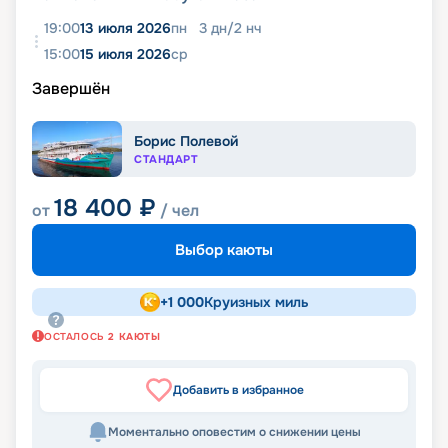
19:00
13 июля 2026
пн
3
дн
/
2
нч
15:00
15 июля 2026
ср
Завершён
Борис Полевой
СТАНДАРТ
18 400
₽
от
/ чел
Выбор каюты
+
1 000
Круизных миль
ОСТАЛОСЬ
2
КАЮТЫ
Добавить в избранное
Моментально оповестим о снижении цены