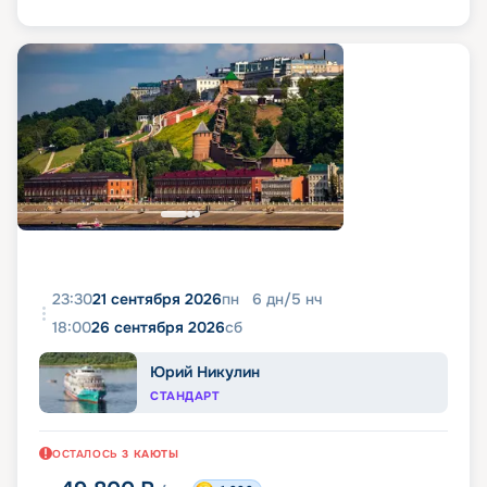
23:30
21 сентября 2026
пн
6
дн
/
5
нч
18:00
26 сентября 2026
сб
Юрий Никулин
СТАНДАРТ
ОСТАЛОСЬ
3
КАЮТЫ