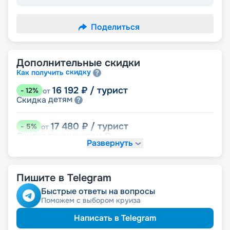
Поделиться
Дополнительные скидки
скидку
Как получить
16 192
₽
/ турист
-
12
%
от
детям
Скидка
17 480
₽
/ турист
-
5
%
от
пенсионерам
Скидка
Развернуть
именинникам
Скидка
Скидка на юбилей свадьбы, кратный 5-ти
годам
Пишите в Telegram
Быстрые ответы на вопросы
Поможем с выбором круиза
Написать в Telegram