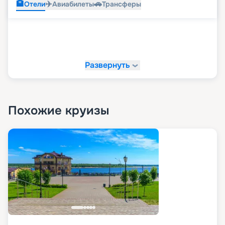
🏨
✈️
🚗
Отели
Авиабилеты
Трансферы
Развернуть
Похожие круизы