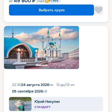
49 800
₽
от
/чел
+1 000
Выбрать круиз
22:30
24 августа 2026
пн
13
дн
/
12
нч
05 сентября 2026
сб
Юрий Никулин
СТАНДАРТ