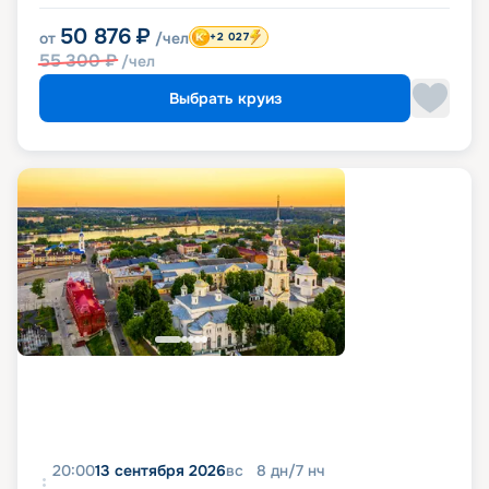
50 876
₽
от
/чел
+2 027
55 300
₽
/чел
Выбрать круиз
20:00
13 сентября 2026
вс
8
дн
/
7
нч