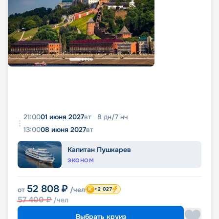
21:00
01 июня 2027
вт
8
дн
/
7
нч
13:00
08 июня 2027
вт
Капитан Пушкарев
ЭКОНОМ
52 808
₽
от
/чел
+2 027
57 400
₽
/чел
Выбрать круиз