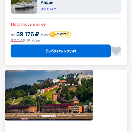
Алдан
ЭКОНОМ
ОСТАЛОСЬ
8
КАЮТ
59 176
₽
от
/чел
+2 027
67 245
₽
/чел
Выбрать круиз