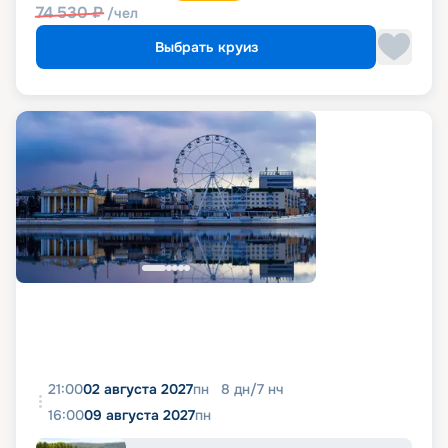
74 530
₽
/чел
Выбрать круиз
21:00
02 августа 2027
пн
8
дн
/
7
нч
16:00
09 августа 2027
пн