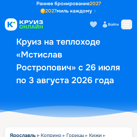
Раннее бронирование
2027
2027
миль каждому
Описание
Выбор кают
Маршрут и экск
Войти
Круиз на теплоходе
«Мстислав
Ростропович» с 26 июля
по 3 августа 2026 года
Ярославль
Коприно
Горицы
Кижи