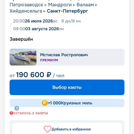
Петрозаводск
Мандроги
Валаам
Хийденсельга
Санкт-Петербург
20:00
26 июля 2026
вс
9
дн
/
8
нч
09:00
03 августа 2026
пн
Завершён
Мстислав Ростропович
ПРЕМИУМ
190 600
₽
от
/ чел
Выбор каюты
+
1 000
Круизных миль
ОСТАЛОСЬ
2
КАЮТЫ
Добавить в избранное