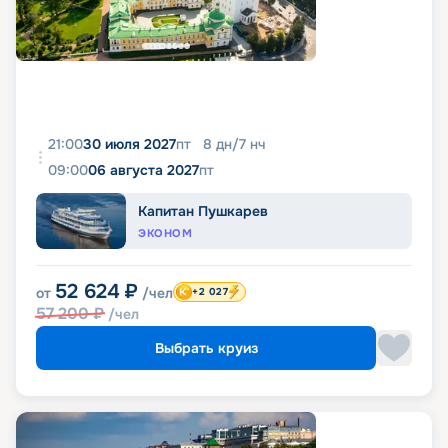
21:00
30 июля 2027
пт
8
дн
/
7
нч
09:00
06 августа 2027
пт
Капитан Пушкарев
ЭКОНОМ
52 624
₽
от
/чел
+2 027
57 200
₽
/чел
Выбрать круиз