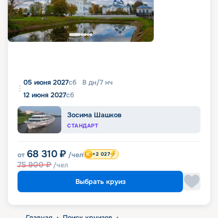
05 июня 2027
сб
8
дн
/
7
нч
12 июня 2027
сб
Зосима Шашков
СТАНДАРТ
68 310
₽
от
/чел
+2 027
75 900
₽
/чел
Выбрать круиз
Главная
•
Поиск круизов
•