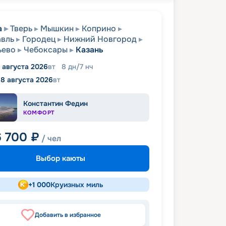
а
Тверь
Мышкин
Коприно
вль
Городец
Нижний Новгород
ьево
Чебоксары
Казань
1 августа 2026
вт
8
дн
/
7
нч
18 августа 2026
вт
Константин Федин
КОМФОРТ
6 700
₽
/ чел
Выбор каюты
+
1 000
Круизных миль
Добавить в избранное