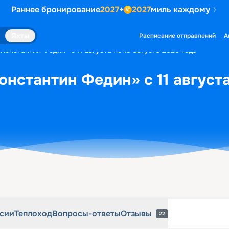
Раннее бронирование
2027
+
2027
миль каждому
рсии
Теплоход
Вопросы-ответы
Отзывы
22
Яхты
Расписание отправлений
А
Константин Федин» с 11 августа по 18 августа 2026 года
онстантин Федин» с 11 августа
рсии
Теплоход
Вопросы-ответы
Отзывы
22