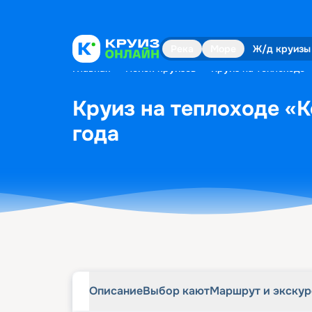
Описание
Выбор кают
Маршрут и экску
Река
Море
Ж/д круизы
Главная
•
Поиск круизов
•
Круиз на теплоходе «
Круиз на теплоходе «К
года
Описание
Выбор кают
Маршрут и экску