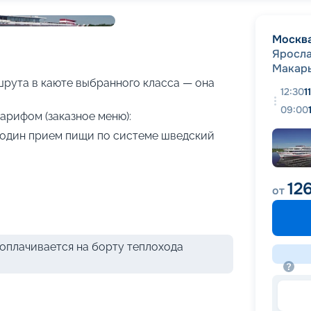
+
26
фотографий
Москв
Яросла
Макар
рута в каюте выбранного класса — она
12:30
1
09:00
арифом (заказное меню):
я один прием пищи по системе шведский
12
от
оплачивается на борту теплохода