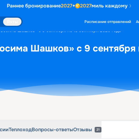
Раннее бронирование
2027
+
2027
миль каждому
рсии
Теплоход
Вопросы-ответы
Отзывы
21
Яхты
Расписание отправлений
А
«Зосима Шашков» с 9 сентября по 13 сентября 2026 года
осима Шашков» с 9 сентября 
рсии
Теплоход
Вопросы-ответы
Отзывы
21