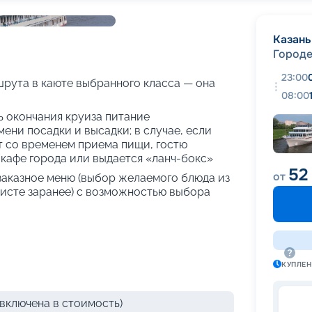
+
22
фотографий
Казань
Город
23:00
рута в каюте выбранного класса — она
08:00
нь окончания круиза питание
ени посадки и высадки; в случае, если
т со временем приема пищи, гостю
кафе города или выдается «ланч-бокс»
52
от
 заказное меню (выбор желаемого блюда из
исте заранее) с возможностью выбора
КУПЛЕ
включена в стоимость)