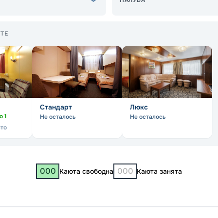
ПАЛУБА
ТЕ
Стандарт
Люкс
но
1
Не осталось
Не осталось
сто
000
000
Каюта свободна
Каюта занята