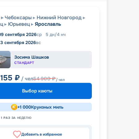
Чебоксары
Нижний Новгород
ец
Юрьевец
Ярославль
09 сентября 2026
ср
5
дн
/
4
нч
13 сентября 2026
вс
Зосима Шашков
СТАНДАРТ
 155
₽
/ чел
54 900
₽
/ чел
Выбор каюты
+
1 000
Круизных миль
Н
1
РАЗ
ЗА НЕДЕЛЮ
Добавить в избранное