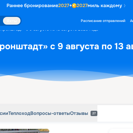
Раннее бронирование
2027
+
2027
миль каждому
рсии
Теплоход
Вопросы-ответы
Отзывы
27
Яхты
Расписание отправлений
А
Кронштадт» с 9 августа по 13 августа 2026 года
ронштадт» с 9 августа по 13 а
рсии
Теплоход
Вопросы-ответы
Отзывы
27