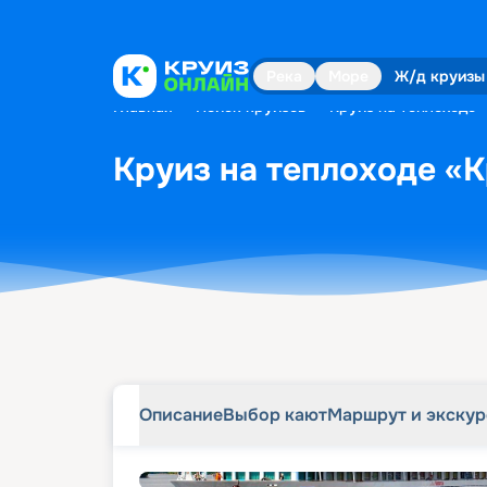
Описание
Выбор кают
Маршрут и экску
Река
Море
Ж/д круизы
Главная
•
Поиск круизов
•
Круиз на теплоходе «
Круиз на теплоходе «К
Описание
Выбор кают
Маршрут и экску