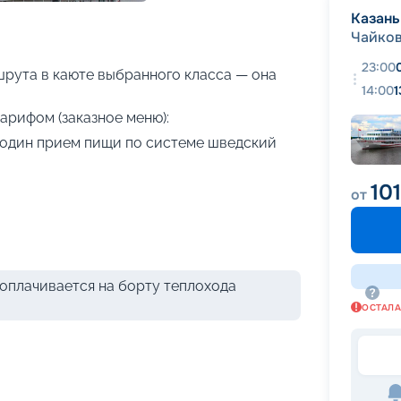
+
29
фотографий
Казань
Чайко
23:00
рута в каюте выбранного класса — она
14:00
1
арифом (заказное меню):
я один прием пищи по системе шведский
10
от
оплачивается на борту теплохода
ОСТАЛ