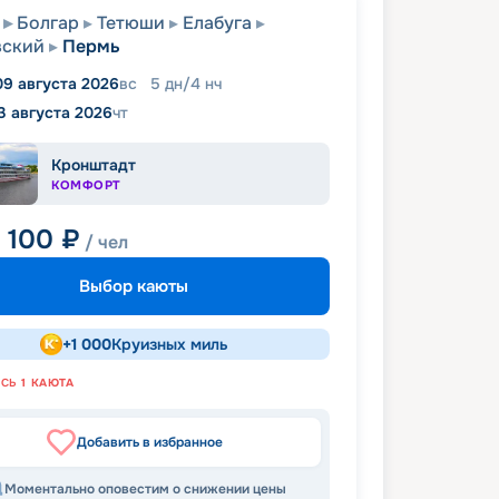
Болгар
Тетюши
Елабуга
вский
Пермь
09 августа 2026
вс
5
дн
/
4
нч
3 августа 2026
чт
Кронштадт
КОМФОРТ
1 100
₽
/ чел
Выбор каюты
+
1 000
Круизных миль
АСЬ
1
КАЮТА
Добавить в избранное
Моментально оповестим о снижении цены