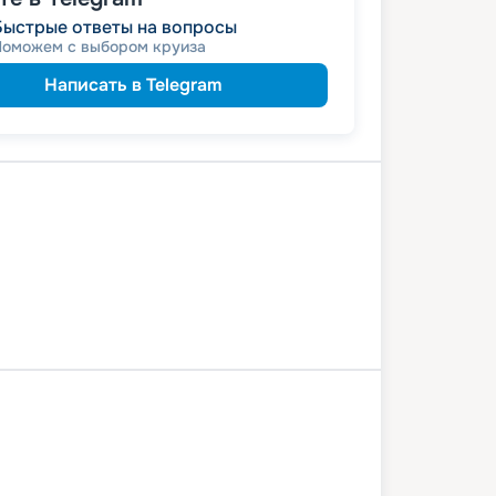
Быстрые ответы на вопросы
Поможем с выбором круиза
Написать в Telegram
Чебоксары
Козьмодемьянск
й Новгород
Кострома
Ярославль
ск
Дубна
Москва