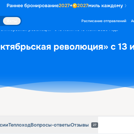
Раннее бронирование
2027
+
2027
миль каждому
рсии
Теплоход
Вопросы-ответы
Отзывы
27
Яхты
Расписание отправлений
А
«Октябрьская революция» с 13 июля по 18 июля 2026 года
ктябрьская революция» с 13 
рсии
Теплоход
Вопросы-ответы
Отзывы
27