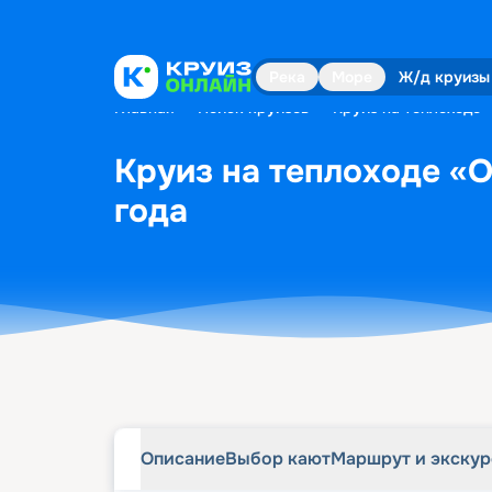
Описание
Выбор кают
Маршрут и экску
Река
Море
Ж/д круизы
Главная
•
Поиск круизов
•
Круиз на теплоходе 
Круиз на теплоходе «О
года
Описание
Выбор кают
Маршрут и экску