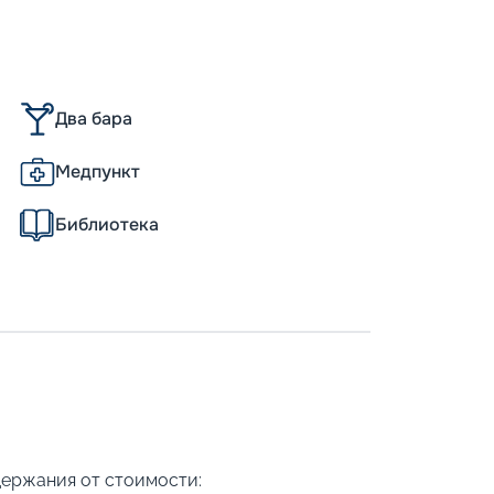
Два бара
Медпункт
Библиотека
держания от стоимости: