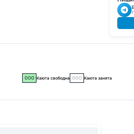
000
000
Каюта свободна
Каюта занята
Казань
Нижни
Рыбин