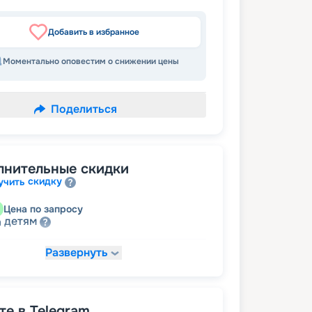
Добавить в избранное
Моментально оповестим о снижении цены
Поделиться
лнительные скидки
скидку
учить
Цена по запросу
детям
а
Развернуть
31 925
₽
/ турист
т
пенсионерам
а
е в Telegram