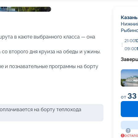
+
26
фотографий
Казань
Нижни
Рыбин
рута в каюте выбранного класса — она
21:00
1
09:00
 со второго дня круиза на обеды и ужины.
Завер
е и познавательные программы на борту
33
от
оплачивается на борту теплохода
ОСТАЛ