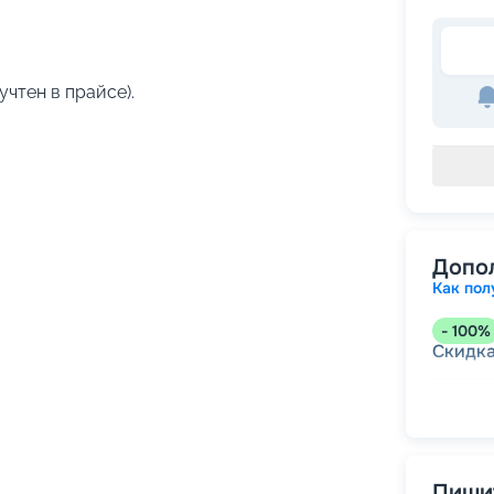
учтен в прайсе).
Допо
Как пол
-
100
%
Скидк
-
5
%
о
Скидк
Пишит