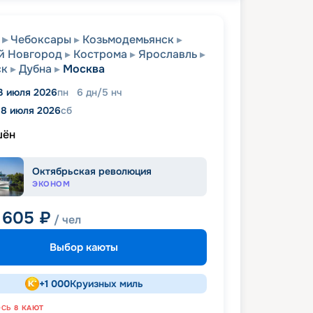
Чебоксары
Козьмодемьянск
й Новгород
Кострома
Ярославль
ск
Дубна
Москва
3 июля 2026
пн
6
дн
/
5
нч
18 июля 2026
сб
шён
Октябрьская революция
ЭКОНОМ
 605
₽
/ чел
Выбор каюты
+
1 000
Круизных миль
ОСЬ
8
КАЮТ