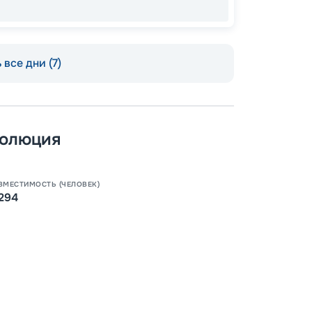
 все дни (7)
Допо
Как пол
-
100
%
волюция
Скидк
-
5
%
о
ВМЕСТИМОСТЬ (ЧЕЛОВЕК)
Скидк
294
Пишит