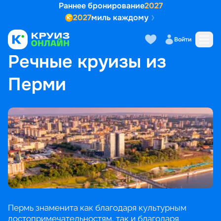
Раннее бронирование
2027
2027
миль каждому
Войти
ГЛАВНАЯ
•
ПОПУЛЯРНЫЕ НАПРАВЛЕНИЯ
•
РЕЧНЫЕ КРУИЗЫ ИЗ ПЕРМИ
Речные круизы из
Перми
Пермь знаменита как благодаря культурным
достопримечательностям, так и благодаря