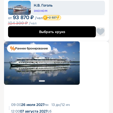
Н.В. Гоголь
ЭКОНОМ
93 870
₽
от
/чел
+2 027
104 300
₽
/чел
Выбрать круиз
Раннее бронирование
09:00
26 июля 2027
пн
13
дн
/
12
нч
12:00
07 августа 2027
сб