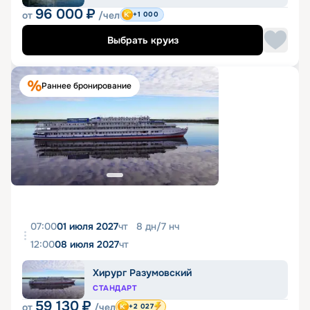
96 000
₽
от
/чел
+1 000
Выбрать круиз
Раннее бронирование
07:00
01 июля 2027
чт
8
дн
/
7
нч
12:00
08 июля 2027
чт
Хирург Разумовский
СТАНДАРТ
59 130
₽
от
/чел
+2 027