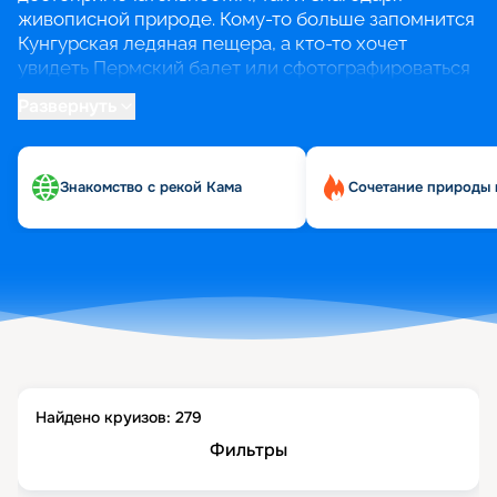
живописной природе. Кому-то больше запомнится
Кунгурская ледяная пещера, а кто-то хочет
увидеть Пермский балет или сфотографироваться
у арт-объекта «Счастье не за горами».
Развернуть
В круизах из Перми можно не только
познакомиться с рекой Кама, но и пройтись по
Знакомство с рекой Кама
Сочетание природы 
Волге, добраться до городов Золотого кольца и
Татарстана и даже совершить круиз к Соловецким
островам.
Найдено круизов:
279
Фильтры