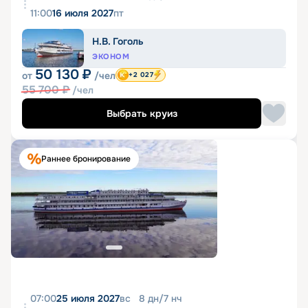
11:00
16 июля 2027
пт
Н.В. Гоголь
ЭКОНОМ
50 130
₽
от
/чел
+2 027
55 700
₽
/чел
Выбрать круиз
Раннее бронирование
07:00
25 июля 2027
вс
8
дн
/
7
нч