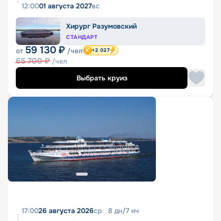
12:00
01 августа 2027
вс
Хирург Разумовский
СТАНДАРТ
59 130
₽
от
/чел
+2 027
65 700
₽
/чел
Выбрать круиз
17:00
26 августа 2026
ср
8
дн
/
7
нч