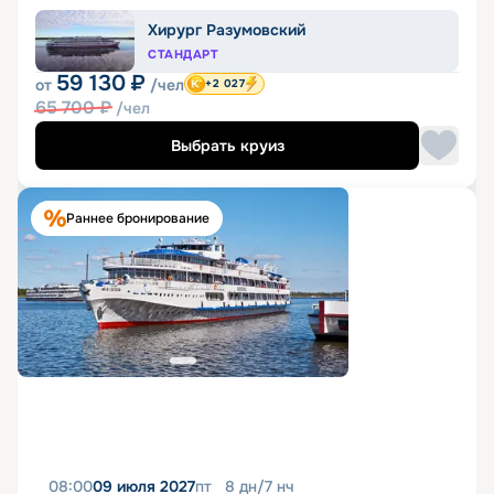
Хирург Разумовский
СТАНДАРТ
59 130
₽
от
/чел
+2 027
65 700
₽
/чел
Выбрать круиз
Раннее бронирование
08:00
09 июля 2027
пт
8
дн
/
7
нч