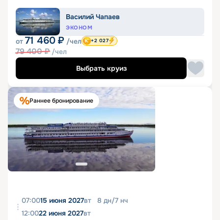
Василий Чапаев
ЭКОНОМ
71 460
₽
от
/чел
+2 027
79 400
₽
/чел
Выбрать круиз
Раннее бронирование
07:00
15 июня 2027
вт
8
дн
/
7
нч
12:00
22 июня 2027
вт