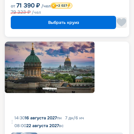
71 390
₽
от
/чел
+2 027
79 323
₽
/чел
Выбрать круиз
14:30
16 августа 2027
пн
7
дн
/
6
нч
08:00
22 августа 2027
вс