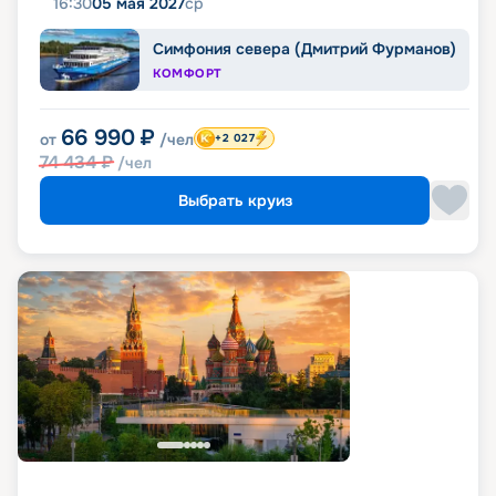
16:30
05 мая 2027
ср
Симфония севера (Дмитрий Фурманов)
КОМФОРТ
66 990
₽
от
/чел
+2 027
74 434
₽
/чел
Выбрать круиз