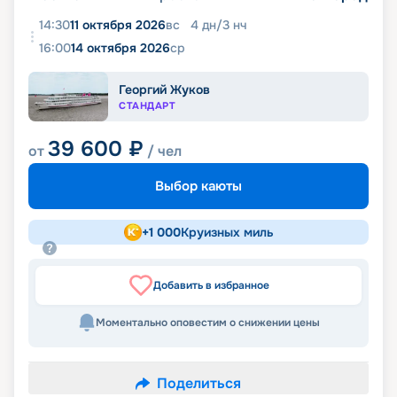
14:30
11 октября 2026
вс
4
дн
/
3
нч
16:00
14 октября 2026
ср
Георгий Жуков
СТАНДАРТ
39 600
₽
от
/ чел
Выбор каюты
+
1 000
Круизных миль
Добавить в избранное
Моментально оповестим о снижении цены
Поделиться