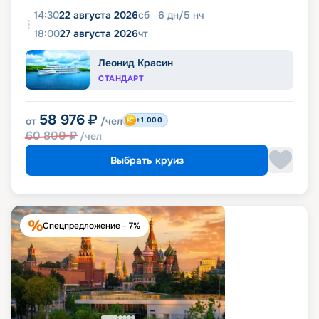
14:30
22 августа 2026
сб
6
дн
/
5
нч
18:00
27 августа 2026
чт
Леонид Красин
СТАНДАРТ
58 976
₽
от
/чел
+1 000
60 800
₽
/чел
Выбрать круиз
Спецпредложение - 7%