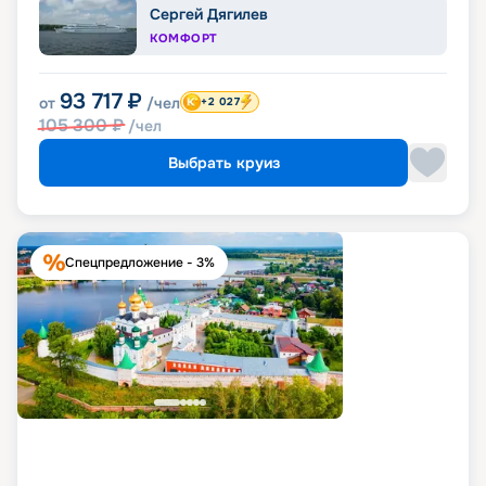
Сергей Дягилев
КОМФОРТ
93 717
₽
от
/чел
+2 027
105 300
₽
/чел
Выбрать круиз
Спецпредложение - 3%