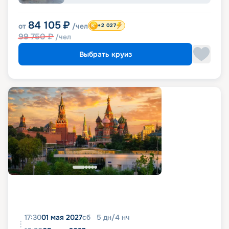
84 105
₽
от
/чел
+2 027
99 750
₽
/чел
Выбрать круиз
17:30
01 мая 2027
сб
5
дн
/
4
нч