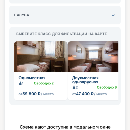
ПАЛУБА
ВЫБЕРИТЕ КЛАСС ДЛЯ ФИЛЬТРАЦИИ НА КАРТЕ
Одноместная
Двухместная
Д
одноярусная
д
1
Свободно
2
2
Свободно
8
59 800
₽
47 400
₽
от
/ место
от
/ место
от
Схема кают доступна в модальном окне