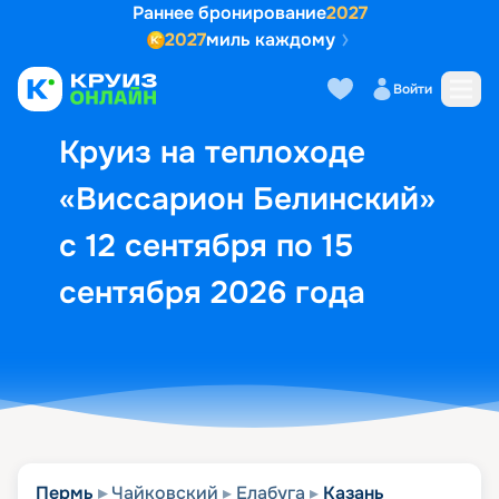
Раннее бронирование
2027
2027
миль каждому
Описание
Выбор кают
Маршрут и экск
Войти
Круиз на теплоходе
«Виссарион Белинский»
с 12 сентября по 15
сентября 2026 года
Пермь
Чайковский
Елабуга
Казань