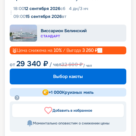
18:00
12 сентября 2026
сб
4
дн
/
3
нч
09:00
15 сентября 2026
вт
Виссарион Белинский
СТАНДАРТ
Цена снижена на
10
%
/ Выгода
3 260
₽
29 340
₽
от
/ чел
32 600
₽
/ чел
Выбор каюты
+
1 000
Круизных миль
Добавить в избранное
Моментально оповестим о снижении цены