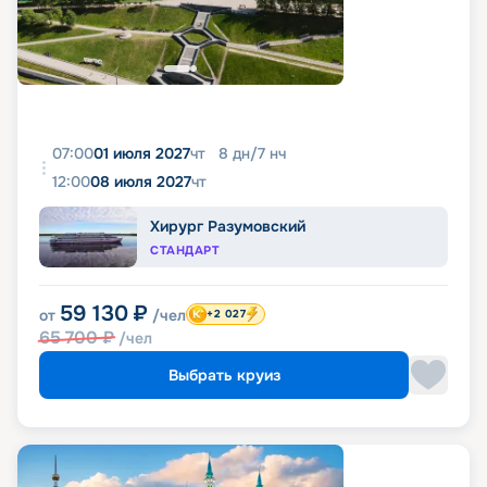
07:00
01 июля 2027
чт
8
дн
/
7
нч
12:00
08 июля 2027
чт
Хирург Разумовский
СТАНДАРТ
59 130
₽
от
/чел
+2 027
65 700
₽
/чел
Выбрать круиз