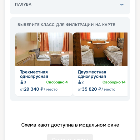
ПАЛУБА
ВЫБЕРИТЕ КЛАСС ДЛЯ ФИЛЬТРАЦИИ НА КАРТЕ
Трехместная
Двухместная
Д
одноярусная
одноярусная
д
3
Свободно
4
2
Свободно
14
29 340
₽
35 820
₽
от
/ место
от
/ место
от
Схема кают доступна в модальном окне
Открыть схему