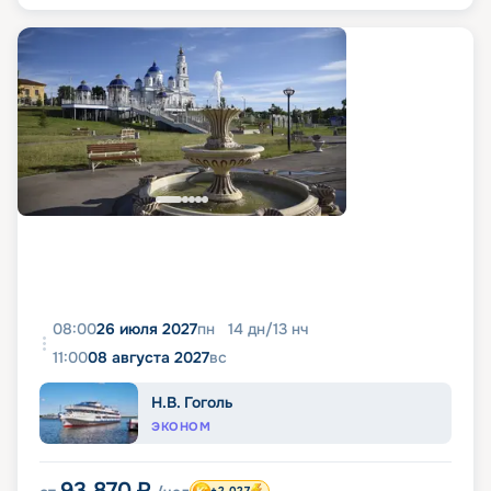
08:00
26 июля 2027
пн
14
дн
/
13
нч
11:00
08 августа 2027
вс
Н.В. Гоголь
ЭКОНОМ
93 870
₽
+2 027