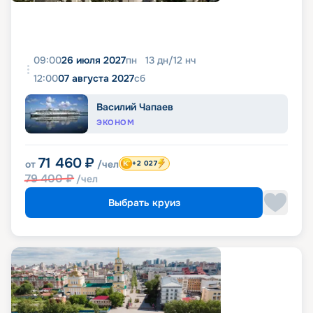
09:00
26 июля 2027
пн
13
дн
/
12
нч
12:00
07 августа 2027
сб
Василий Чапаев
ЭКОНОМ
71 460
₽
от
/чел
+2 027
79 400
₽
/чел
Выбрать круиз