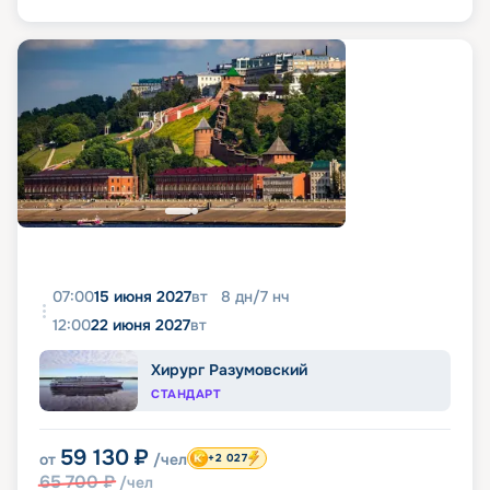
07:00
15 июня 2027
вт
8
дн
/
7
нч
12:00
22 июня 2027
вт
Хирург Разумовский
СТАНДАРТ
59 130
₽
от
/чел
+2 027
65 700
₽
/чел