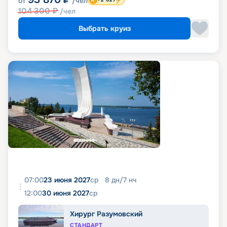
от
/чел
104 300
₽
/чел
Выбрать круиз
07:00
23 июня 2027
ср
8
дн
/
7
нч
12:00
30 июня 2027
ср
Хирург Разумовский
СТАНДАРТ