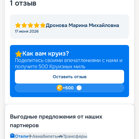
1
отзыв
Дронова Марина Михайловна
17 июня 2026
Как вам круиз?
Поделитесь своими впечатлениями с нами и
получите
500
Круизных миль
Оставить отзыв
+
500
Выгодные предложения от наших
партнеров
🏨
✈️
🚗
Отели
Авиабилеты
Трансферы