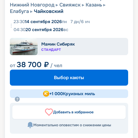
Нижний Новгород
Свияжск
Казань
Елабуга
Чайковский
23:30
14 сентября 2026
пн
7
дн
/
6
нч
04:30
20 сентября 2026
вс
Мамин Сибиряк
СТАНДАРТ
38 700
₽
от
/ чел
Выбор каюты
+
1 000
Круизных миль
Добавить в избранное
Моментально оповестим о снижении цены