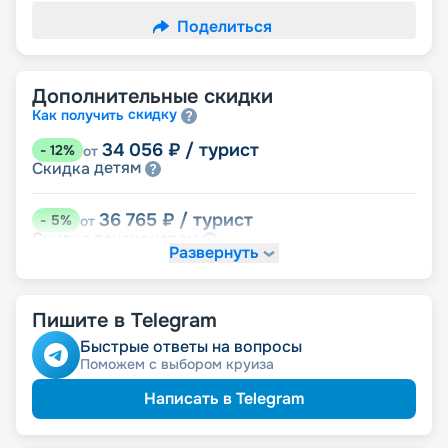
Поделиться
Дополнительные скидки
скидку
Как получить
34 056
₽
/ турист
-
12
%
от
детям
Скидка
36 765
₽
/ турист
-
5
%
от
пенсионерам
Скидка
Развернуть
Скидка на юбилей свадьбы, кратный 5-ти
годам
именинникам
Скидка
Пишите в Telegram
Быстрые ответы на вопросы
Поможем с выбором круиза
Написать в Telegram