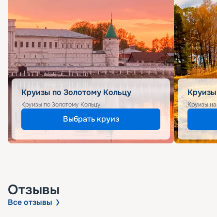
Круизы по Золотому Кольцу
Круизы
Круизы по Золотому Кольцу
Круизы на
Выбрать круиз
Отзывы
Все отзывы