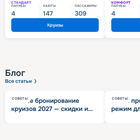
СТАНДАРТ
КОМФОРТ
ПАЛУБЫ
КАЮТЫ
ПАССАЖИРЫ
ПАЛУБЫ
4
147
309
4
Круизы
Блог
Все статьи
СОВЕТЫ
СОВЕТЫ
Раннее бронирование
Китай пр
круизов 2027 — скидки и
режим дл
розыгрыш 100 000
конца 202
Круизных миль
значит?