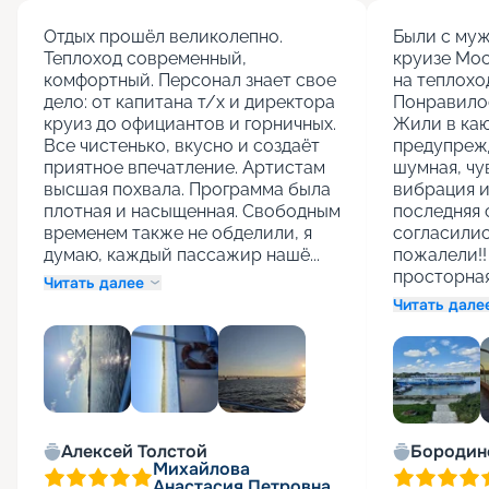
Отдых прошёл великолепно. 
Были с муж
Теплоход современный, 
круизе Мос
комфортный. Персонал знает свое 
на теплоход
дело: от капитана т/х и директора 
Понравилос
круиз до официантов и горничных. 
Жили в каю
Все чистенько, вкусно и создаёт 
предупрежд
приятное впечатление. Артистам 
шумная, чу
высшая похвала. Программа была 
вибрация и 
плотная и насыщенная. Свободным 
последняя 
временем также не обделили, я 
согласились
думаю, каждый пассажир нашё...
пожалели!! 
просторная 
Читать далее
Читать дале
Алексей Толстой
Бородин
Михайлова
Анастасия Петровна