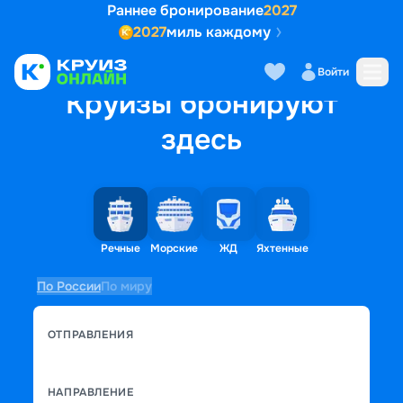
Раннее бронирование
2027
2027
миль каждому
Войти
Круизы бронируют
здесь
Речные
Морские
ЖД
Яхтенные
По России
По миру
ОТПРАВЛЕНИЯ
НАПРАВЛЕНИЕ