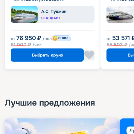
А.С. Пушкин
СТАНДАРТ
76 950
₽
53 571
от
/чел
от
+1 000
81 000
₽
55 803
₽
/чел
/ч
Выбрать круиз
Вы
Лучшие предложения