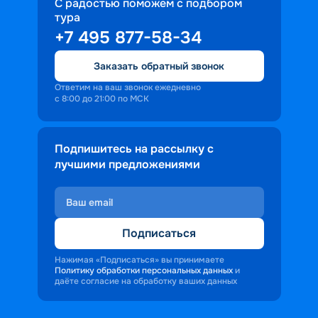
профессиональное обслуживание, 
С радостью поможем с подбором
тура
доброжелательность и заинтересованность 
+7 495 877-58-34
персонала корабля в каждом госте.
Ступая на борт теплохода, пассажиры 
Заказать обратный звонок
попадают в совершенно иную атмосферу, 
где властвует тяга к приключениям и 
Ответим на ваш звонок ежедневно
с 8:00 до 21:00 по МСК
открытиям.
Подпишитесь на рассылку с
лучшими предложениями
Подписаться
Нажимая «Подписаться» вы принимаете
Политику обработки персональных данных
и
даёте согласие на обработку ваших данных