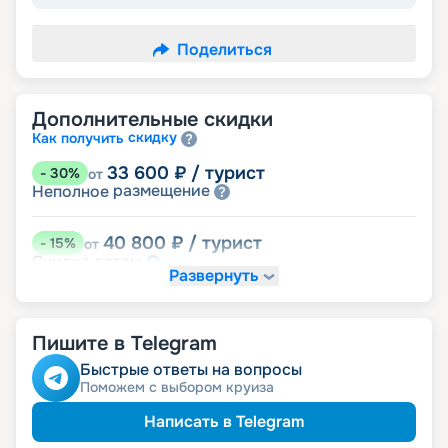
Поделиться
Дополнительные скидки
скидку
Как получить
33 600
₽
/ турист
-
30
%
от
размещение
Неполное
40 800
₽
/ турист
-
15
%
от
детям
Скидка
Развернуть
43 200
₽
/ турист
-
10
%
от
пенсионерам
Скидка
Пишите в Telegram
ведомств
Скидка сотрудникам силовых
семьям
Скидка многодетным
Быстрые ответы на вопросы
ветеранам
Скидка
Поможем с выбором круиза
Написать в Telegram