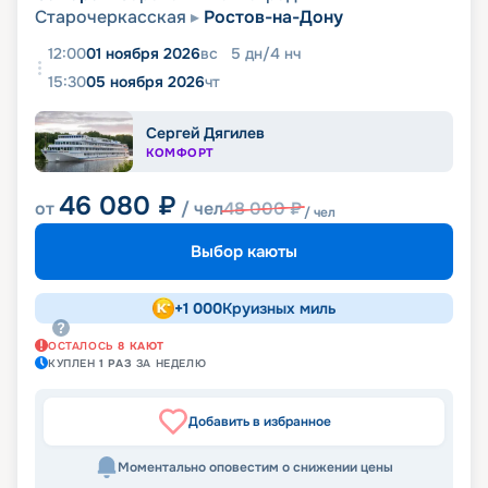
Старочеркасская
Ростов-на-Дону
12:00
01 ноября 2026
вс
5
дн
/
4
нч
15:30
05 ноября 2026
чт
Сергей Дягилев
КОМФОРТ
46 080
₽
от
/ чел
48 000
₽
/ чел
Выбор каюты
+
1 000
Круизных миль
ОСТАЛОСЬ
8
КАЮТ
КУПЛЕН
1
РАЗ
ЗА НЕДЕЛЮ
Добавить в избранное
Моментально оповестим о снижении цены