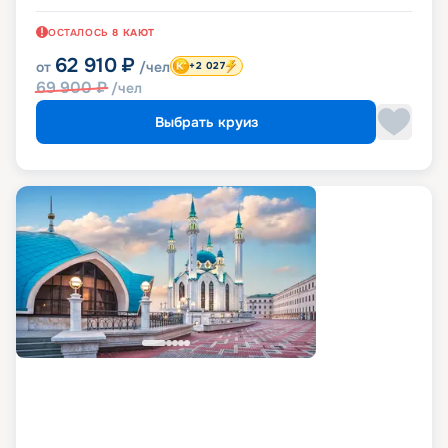
ОСТАЛОСЬ
8
КАЮТ
62 910
₽
от
/чел
+2 027
69 900
₽
/чел
Выбрать круиз