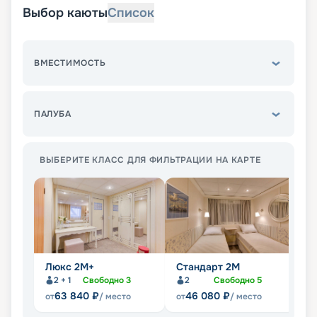
Выбор каюты
Список
ВМЕСТИМОСТЬ
ПАЛУБА
ВЫБЕРИТЕ КЛАСС ДЛЯ ФИЛЬТРАЦИИ НА КАРТЕ
Люкс 2М+
Стандарт 2M
С
2 + 1
Свободно
3
2
Свободно
5
Не
63 840
₽
46 080
₽
от
/ место
от
/ место