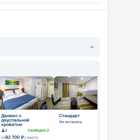
Делюкс с
Стандарт
двуспальной
Не осталось
кроватью
2
Свободно
2
82 700
₽
от
/ место