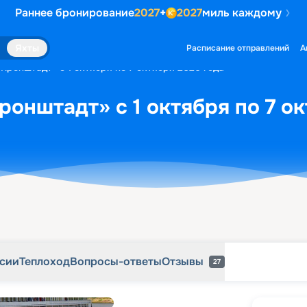
Раннее бронирование
2027
+
2027
миль каждому
рсии
Теплоход
Вопросы-ответы
Отзывы
27
Яхты
Расписание отправлений
А
«Кронштадт» с 1 октября по 7 октября 2026 года
ронштадт» с 1 октября по 7 о
рсии
Теплоход
Вопросы-ответы
Отзывы
27