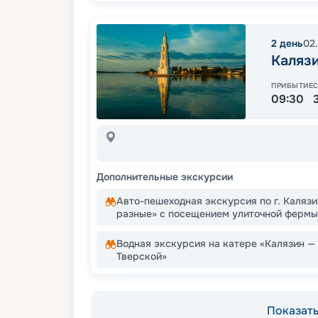
2
день
02
Каляз
ПРИБЫТИЕ
09:30
Дополнительные экскурсии
Авто-пешеходная экскурсия по г. Каляз
разные» с посещением улиточной фермы
Водная экскурсия на катере «Калязин —
Тверской»
Показать 