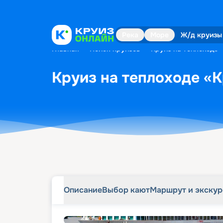
Описание
Выбор кают
Маршрут и экску
Река
Море
Ж/д круизы
Главная
•
Поиск круизов
•
Круиз на теплоходе 
Круиз на теплоходе «К
Описание
Выбор кают
Маршрут и экску