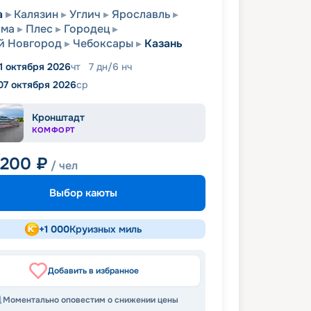
а
Калязин
Углич
Ярославль
ома
Плес
Городец
й Новгород
Чебоксары
Казань
1 октября 2026
чт
7
дн
/
6
нч
07 октября 2026
ср
Кронштадт
КОМФОРТ
 200
₽
/ чел
Выбор каюты
+
1 000
Круизных миль
Добавить в избранное
Моментально оповестим о снижении цены