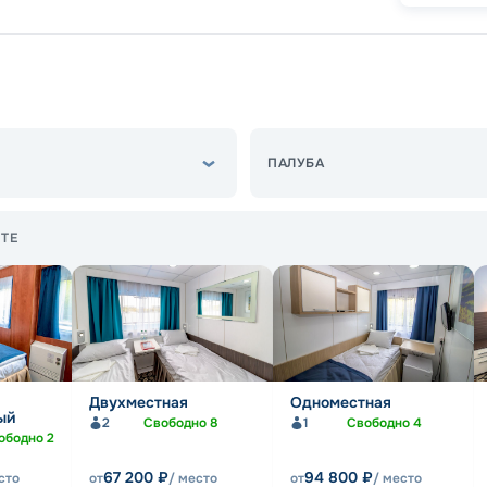
ПАЛУБА
ТЕ
Двухместная
Одноместная
ый
2
Свободно
8
1
Свободно
4
ободно
2
67 200
₽
94 800
₽
сто
от
/ место
от
/ место