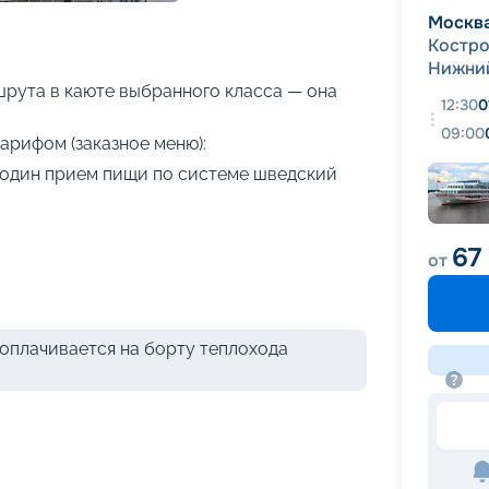
+
29
фотографий
Москв
Костр
Нижни
рута в каюте выбранного класса — она
12:30
0
09:00
арифом (заказное меню):
я один прием пищи по системе шведский
67
от
оплачивается на борту теплохода