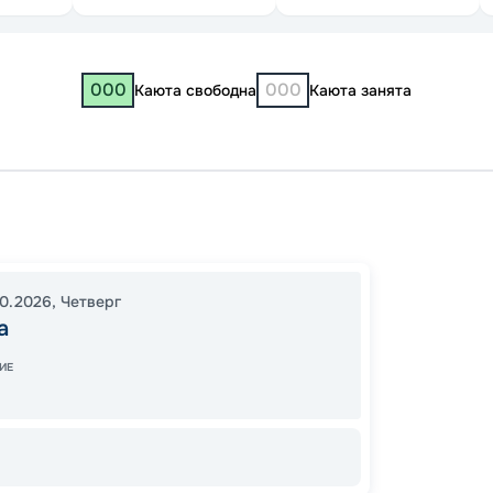
000
000
Каюта свободна
Каюта занята
Москв
Костр
Нижни
10.2026
,
Четверг
12:30
0
а
09:00
ИЕ
67
от