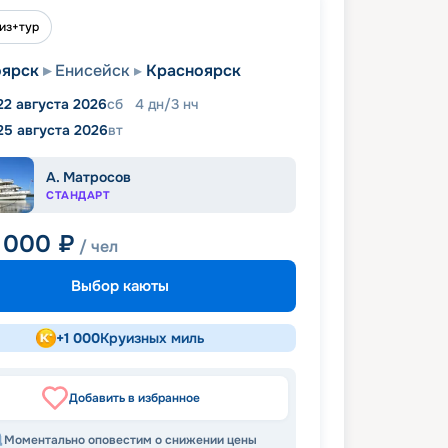
из+тур
оярск
Енисейск
Красноярск
22 августа 2026
сб
4
дн
/
3
нч
25 августа 2026
вт
А. Матросов
СТАНДАРТ
 000
₽
/ чел
Выбор каюты
+
1 000
Круизных миль
Добавить в избранное
Моментально оповестим о снижении цены