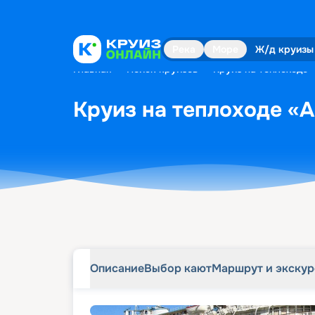
Описание
Выбор кают
Маршрут и экску
Река
Море
Ж/д круизы
Главная
•
Поиск круизов
•
Круиз на теплоходе «
Круиз на теплоходе «А.
Описание
Выбор кают
Маршрут и экску