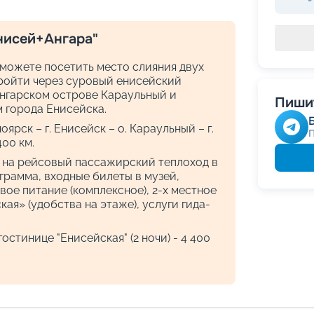
нисей+Ангара"
сможете посетить место слияния двух
пройти через суровый енисейский
ангарском острове Караульный и
Пишит
 города Енисейска.
ярск – г. Енисейск – о. Караульный – г.
400 км.
т на рейсовый пассажирский теплоход в
ограмма, входные билеты в музей,
вое питание (комплексное), 2-х местное
ая» (удобства на этаже), услуги гида-
остинице "Енисейская" (2 ночи) - 4 400