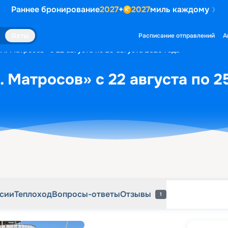
Раннее бронирование
2027
+
2027
миль каждому
рсии
Теплоход
Вопросы-ответы
Отзывы
1
Яхты
Расписание отправлений
А
А. Матросов» с 22 августа по 25 августа 2026 года
 Матросов» с 22 августа по 2
рсии
Теплоход
Вопросы-ответы
Отзывы
1