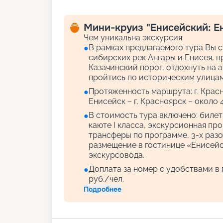
Мини-круиз "Енисейский: Е
Чем уникальна экскурсия:
В рамках предлагаемого тура Вы 
●
сибирских рек Ангары и Енисея, 
Казачинский порог, отдохнуть на 
пройтись по историческим улицам
Протяженность маршрута: г. Красно
●
Енисейск – г. Красноярск – около 
В стоимость тура включено: биле
●
каюте I класса, экскурсионная пр
трансферы по программе, 3-х разо
размещение в гостинице «Енисейск
экскурсовода.
Доплата за номер с удобствами в г
●
руб./чел.
Подробнее