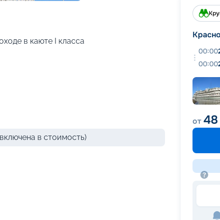
+
9
фотографий
Кру
Красн
ходе в каюте I класса
00:00
00:00
48
от
включена в стоимость)