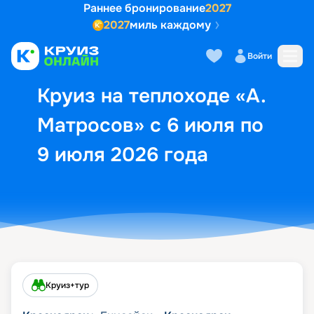
Раннее бронирование
2027
2027
миль каждому
Описание
Выбор кают
Маршрут и экск
Войти
Круиз на теплоходе «А.
Матросов» с 6 июля по
9 июля 2026 года
Круиз+тур