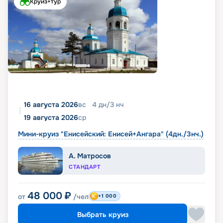
Круиз+тур
16 августа 2026
вс
4
дн
/
3
нч
19 августа 2026
ср
Мини-круиз "Енисейский: Енисей+Ангара" (4дн./3нч.)
А. Матросов
СТАНДАРТ
48 000
₽
от
/чел
+1 000
Выбрать круиз