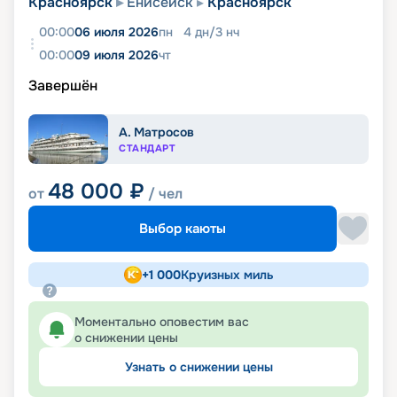
Красноярск
Енисейск
Красноярск
00:00
06 июля 2026
пн
4
дн
/
3
нч
00:00
09 июля 2026
чт
Завершён
А. Матросов
СТАНДАРТ
48 000
₽
от
/ чел
Выбор каюты
+
1 000
Круизных миль
Моментально оповестим вас
о снижении цены
Узнать о снижении цены