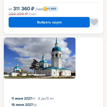
311 360
₽
от
/чел
+1 000
389 200
₽
/чел
Выбрать круиз
11 июня 2027
пт
6
дн
/
5
нч
16 июня 2027
ср