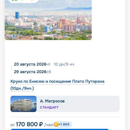
20 августа 2026
чт
10
дн
/
9
нч
29 августа 2026
сб
Круиз по Енисею и посещение Плато Путорана
(10дн./9нч.)
А. Матросов
СТАНДАРТ
170 800
₽
от
/чел
+1 000