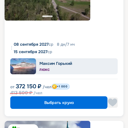
08 сентября 2027
ср
8
дн
/
7
нч
15 сентября 2027
ср
Максим Горький
ЛЮКС
372 150
₽
от
/чел
+1 000
413 500
₽
/чел
Выбрать круиз