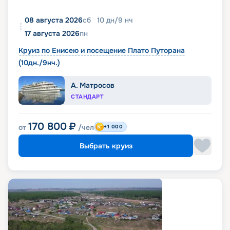
08 августа 2026
сб
10
дн
/
9
нч
17 августа 2026
пн
Круиз по Енисею и посещение Плато Путорана
(10дн./9нч.)
А. Матросов
СТАНДАРТ
170 800
₽
от
/чел
+1 000
Выбрать круиз