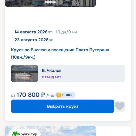
14 августа 2026
пт
10
дн
/
9
нч
23 августа 2026
вс
Круиз по Енисею и посещение Плато Путорана
(10дн./9нч.)
В. Чкалов
СТАНДАРТ
170 800
₽
от
/чел
+1 000
Выбрать круиз
Круиз+тур