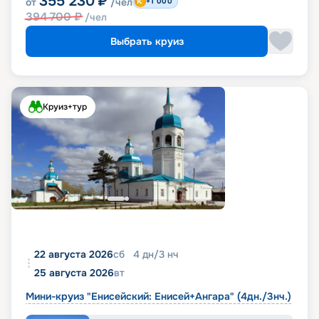
355 230
₽
от
/чел
+1 000
394 700
₽
/чел
Выбрать круиз
Круиз+тур
22 августа 2026
сб
4
дн
/
3
нч
25 августа 2026
вт
Мини-круиз "Енисейский: Енисей+Ангара" (4дн./3нч.)