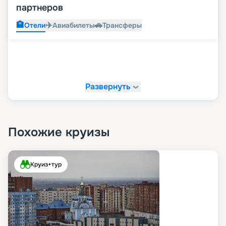
партнеров
🏨
✈️
🚗
Отели
Авиабилеты
Трансферы
Развернуть
Похожие круизы
Круиз+тур