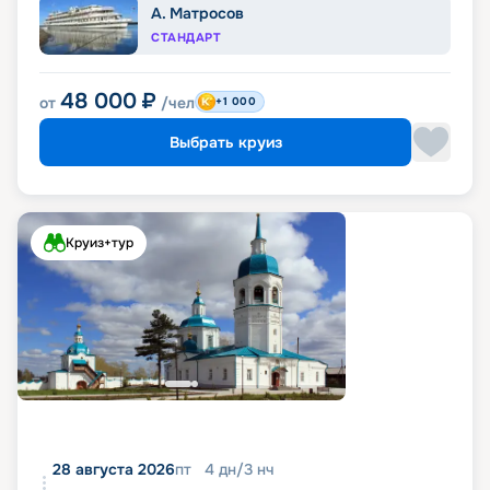
А. Матросов
СТАНДАРТ
48 000
₽
от
/чел
+1 000
Выбрать круиз
Круиз+тур
28 августа 2026
пт
4
дн
/
3
нч