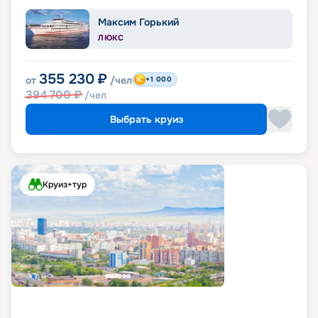
Максим Горький
ЛЮКС
355 230
₽
от
/чел
+1 000
394 700
₽
/чел
Выбрать круиз
Круиз+тур