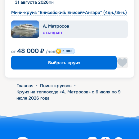
31 августа 2026
пн
Мини-круиз "Енисейский: Енисей+Ангара" (4дн./3нч.)
А. Матросов
СТАНДАРТ
48 000
₽
от
/чел
+1 000
Выбрать круиз
Главная
•
Поиск круизов
•
Круиз на теплоходе «А. Матросов» с 6 июля по 9
июля 2026 года