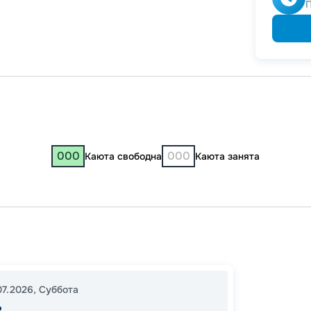
-
5
%
о
Скидк
000
000
Каюта свободна
Каюта занята
Казань
16:00
1
07.2026
,
Суббота
18:00
1
ь