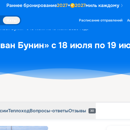
Раннее бронирование
2027
+
2027
миль каждому
рсии
Теплоход
Вопросы-ответы
Отзывы
30
Яхты
Расписание отправлений
А
«Иван Бунин» с 18 июля по 19 июля 2026 года
ван Бунин» с 18 июля по 19 и
рсии
Теплоход
Вопросы-ответы
Отзывы
30