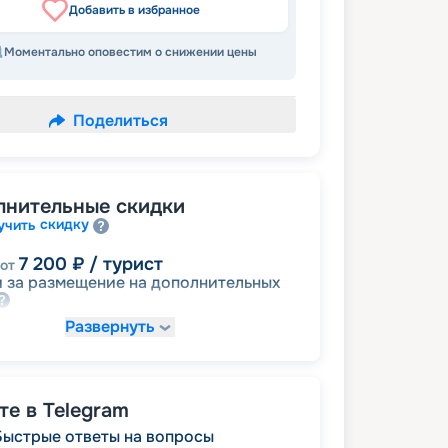
Добавить в избранное
Моментально оповестим о снижении цены
Поделиться
лнительные скидки
скидку
учить
7 200
₽
/ турист
от
 за размещение на дополнительных
Развернуть
8 400
₽
/ турист
от
размещение
ное
е в Telegram
10 800
₽
/ турист
от
Быстрые ответы на вопросы
детям
а