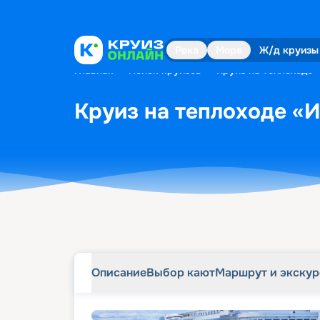
Описание
Выбор кают
Маршрут и экску
Река
Море
Ж/д круизы
Главная
•
Поиск круизов
•
Круиз на теплоходе 
Круиз на теплоходе «И
Описание
Выбор кают
Маршрут и экску