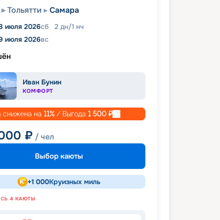
Тольятти
Самара
8 июля 2026
сб
2
дн
/
1
нч
9 июля 2026
вс
шён
Иван Бунин
КОМФОРТ
 снижена на
11
%
/ Выгода
1 500
₽
 000
₽
/ чел
Выбор каюты
+
1 000
Круизных миль
ОСЬ
4
КАЮТЫ