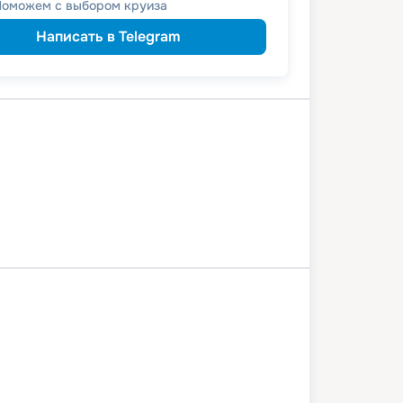
Поможем с выбором круиза
Написать в Telegram
11 400
₽
/ турист
т
пенсионерам
а
Тольятти
Самара
8 июля 2026
сб
2
дн
/
1
нч
9 июля 2026
вс