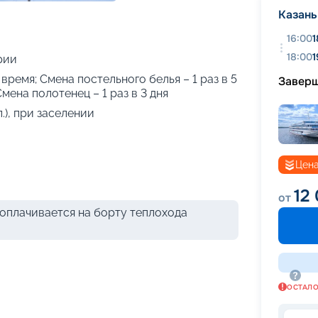
+
30
фотографий
Казань
16:00
1
18:00
1
рии
 время; Смена постельного белья – 1 раз в 5
Завер
Смена полотенец – 1 раз в 3 дня
.), при заселении
Цена
12
от
оплачивается на борту теплохода
ОСТАЛ