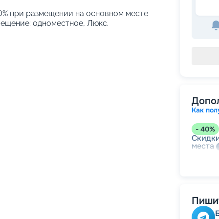
 10% при размещении на основном месте
мещение: одноместное, Люкс.
Допо
Как пол
-
40
%
Скидки
места
-
30
%
Непол
Пишит
-
10
%
Скидк