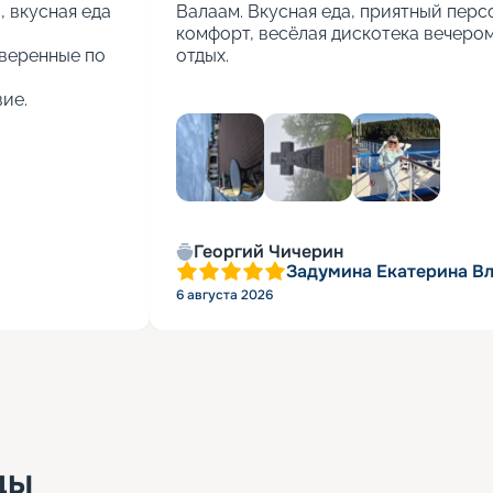
вкусная еда 
Валаам. Вкусная еда, приятный персо
комфорт, весёлая дискотека вечером.
веренные по 
отдых.
ие.
+
2
Георгий Чичерин
Задумина Екатерина В
6 августа 2026
ды