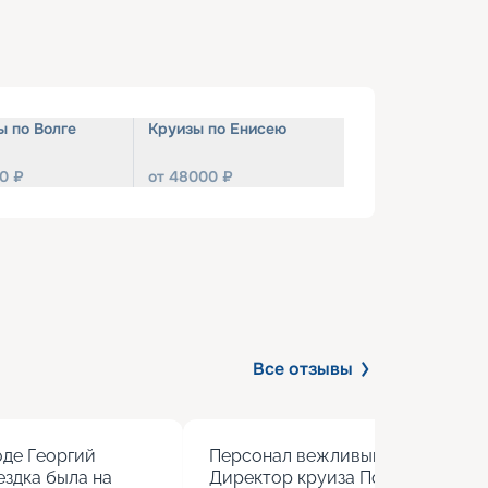
ы по Волге
Круизы по Енисею
0
₽
от
48000
₽
Все отзывы
де Георгий 
Персонал вежливый, кормят вкус
здка была на 
Директор круиза Полина учитыва