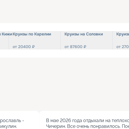
и Кижи
Круизы по Карелии
Круизы на Соловки
Круиз
от
20400
₽
от
87600
₽
от
270
ославль - 
В мае 2026 года отдыхали на теплохо
кулин.

Чичерин. Все очень понравилось. Пое