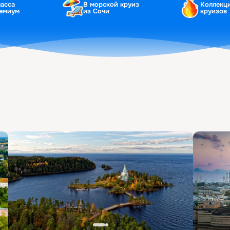
ласса
В морской круиз
Коллекц
ремиум
из Сочи
круизов