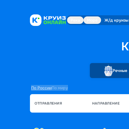
Река
Море
Ж/д круизы
К
Речные
По России
По миру
ОТПРАВЛЕНИЯ
НАПРАВЛЕНИЕ