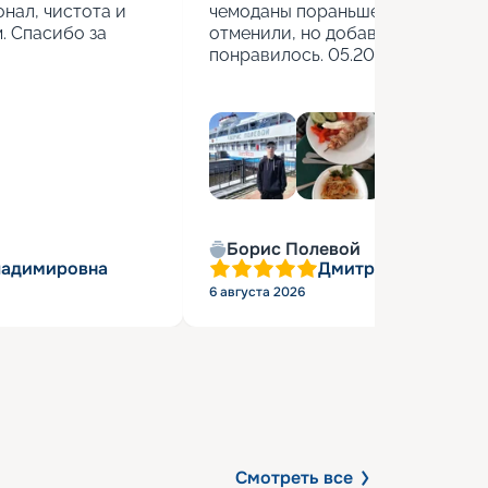
нал, чистота и 
чемоданы пораньше взяли. Стоя
 Спасибо за 
отменили, но добавили бесплатн
понравилось. 05.2026г.
Борис Полевой
ладимировна
Дмитрий Васильев
6 августа 2026
Смотреть все