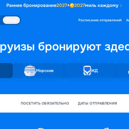
Раннее бронирование
2027
+
2027
миль каждому
Яхты
Расписание отправлений
А
руизы бронируют
зде
Морские
ЖД
ПОСЕТИТЬ ОБЯЗАТЕЛЬНО
ДАТЫ ОТПРАВЛЕНИЯ