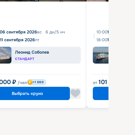
06 сентября 2026
вс
6
дн
/
5
нч
10:00
10 августа 2
11 сентября 2026
пт
18:00
16 августа 2
Леонид Соболев
Прин
СТАНДАРТ
КОМФ
 000
₽
101 900
₽
/чел
от
/че
+1 000
Выбрать круиз
Выбрат