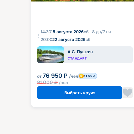
14:30
15 августа 2026
сб
8
дн
/
7
нч
20:00
22 августа 2026
сб
А.С. Пушкин
СТАНДАРТ
76 950
₽
от
/чел
+1 000
81 000
₽
/чел
Выбрать круиз