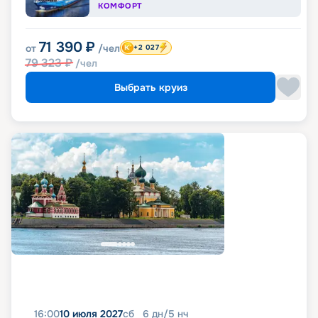
КОМФОРТ
71 390
₽
от
/чел
+2 027
79 323
₽
/чел
Выбрать круиз
16:00
10 июля 2027
сб
6
дн
/
5
нч