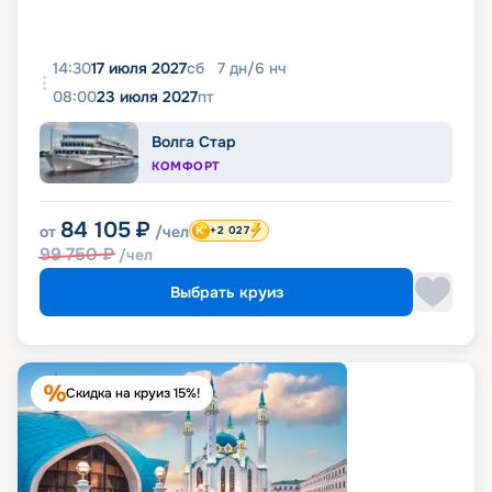
14:30
17 июля 2027
сб
7
дн
/
6
нч
08:00
23 июля 2027
пт
Волга Стар
КОМФОРТ
84 105
₽
от
/чел
+2 027
99 750
₽
/чел
Выбрать круиз
Скидка на круиз 15%!