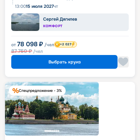
13:00
15 июля 2027
чт
Сергей Дягилев
КОМФОРТ
78 098
₽
от
/чел
+2 027
87 750
₽
/чел
Выбрать круиз
Спецпредложение - 3%