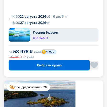
14:30
22 августа 2026
сб
6
дн
/
5
нч
18:00
27 августа 2026
чт
Леонид Красин
СТАНДАРТ
58 976
₽
от
/чел
+1 000
60 800
₽
/чел
Выбрать круиз
Спецпредложение - 7%