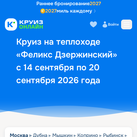
Раннее бронирование
2027
2027
миль каждому
Описание
Выбор кают
Маршрут и экск
Войти
Круиз на теплоходе
«Феликс Дзержинский»
с 14 сентября по 20
сентября 2026 года
Москва
Дубна
Мышкин
Коприно
Рыбинск