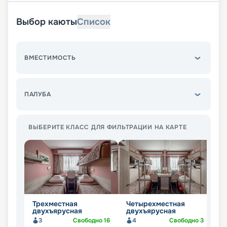
Выбор каюты
Список
ВМЕСТИМОСТЬ
ПАЛУБА
ВЫБЕРИТЕ КЛАСС ДЛЯ ФИЛЬТРАЦИИ НА КАРТЕ
Трехместная
Четырехместная
Д
двухъярусная
двухъярусная
д
3
Свободно
16
4
Свободно
3