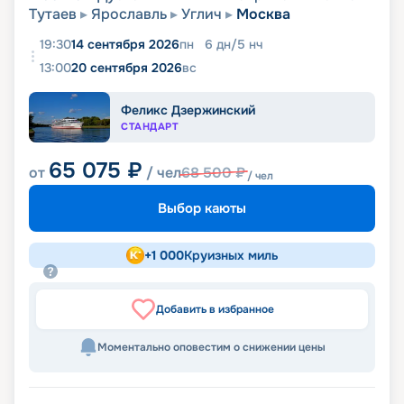
Тутаев
Ярославль
Углич
Москва
19:30
14 сентября 2026
пн
6
дн
/
5
нч
13:00
20 сентября 2026
вс
Феликс Дзержинский
СТАНДАРТ
65 075
₽
от
/ чел
68 500
₽
/ чел
Выбор каюты
+
1 000
Круизных миль
Добавить в избранное
Моментально оповестим о снижении цены