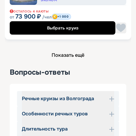
ЭКОНОМ
ОСТАЛОСЬ
4
КАЮТЫ
73 900
₽
от
/чел
+1 000
Выбрать круиз
Показать ещё
Вопросы-ответы
Речные круизы из Волгограда
Особенности речных туров
Что может быть лучше, чем 
отправиться в путешествие по 
Длительность тура
родному краю, чтобы детальнее 
Вы можете отправиться в поездку на 