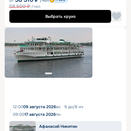
от
/чел
68 600
₽
/чел
Выбрать круиз
12:00
09 августа 2026
вс
9
дн
/
8
нч
09:00
17 августа 2026
пн
Афанасий Никитин