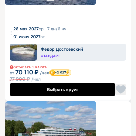
26 мая 2027
ср
7
дн
/
6
нч
01 июня 2027
вт
Федор Достоевский
СТАНДАРТ
ОСТАЛАСЬ
1
КАЮТА
70 110
₽
от
/чел
+2 027
77 900
₽
/чел
Выбрать круиз