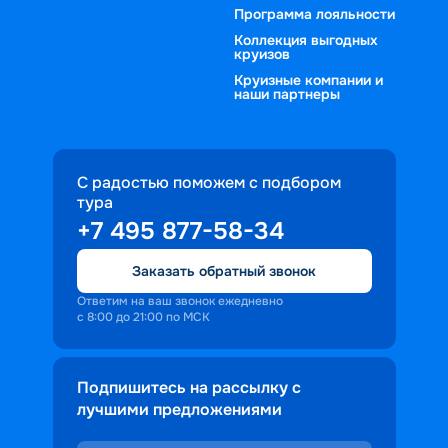
вам даже не придется вставать из-за 
неповторимостью Москвы… В любом 
Программа лояльности
компьютера, сделать это удобно за 
случае множество положительных 
Коллекция выгодных
круизов
несколько кликов. Выбирайте 
эмоций и незабываемых впечатлений 
Круизные компании и
комфортный и запоминающийся 
гарантировано.
наши партнеры
отдых вместе с «Круиз.онлайн»!
С радостью поможем с подбором
тура
+7 495 877-58-34
Заказать обратный звонок
Ответим на ваш звонок ежедневно
с 8:00 до 21:00 по МСК
Подпишитесь на рассылку с
лучшими предложениями