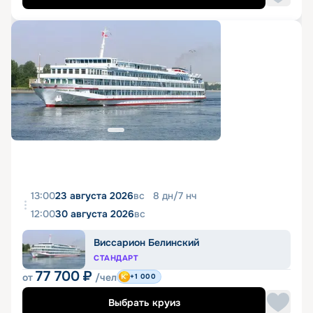
13:00
23 августа 2026
вс
8
дн
/
7
нч
12:00
30 августа 2026
вс
Виссарион Белинский
СТАНДАРТ
77 700
₽
от
/чел
+1 000
Выбрать круиз