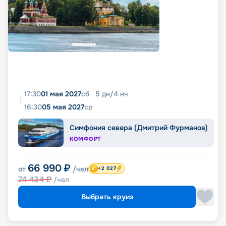
17:30
01 мая 2027
сб
5
дн
/
4
нч
16:30
05 мая 2027
ср
Симфония севера (Дмитрий Фурманов)
КОМФОРТ
66 990
₽
от
/чел
+2 027
74 434
₽
/чел
Выбрать круиз