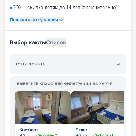
●
30% – скидка детям до 14 лет (включительно).
Показать все условия
Выбор каюты
Список
ВМЕСТИМОСТЬ
ВЫБЕРИТЕ КЛАСС ДЛЯ ФИЛЬТРАЦИИ НА КАРТЕ
Комфорт
Люкс
Э
п
2
Свободно
2
2 + 2
Свободно
1