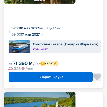
19:30
10 мая 2027
пн
8
дн
/
7
нч
09:00
17 мая 2027
пн
Симфония севера (Дмитрий Фурманов)
КОМФОРТ
71 390
₽
от
/чел
+2 027
79 323
₽
/чел
Выбрать круиз