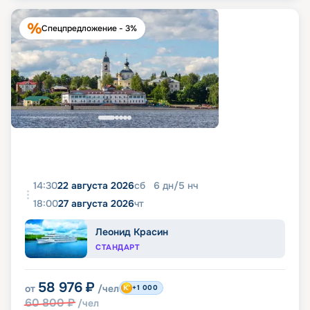
Спецпредложение - 3%
14:30
22 августа 2026
сб
6
дн
/
5
нч
18:00
27 августа 2026
чт
Леонид Красин
СТАНДАРТ
58 976
₽
от
/чел
+1 000
60 800
₽
/чел