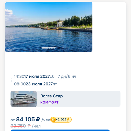
14:30
17 июля 2027
сб
7
дн
/
6
нч
08:00
23 июля 2027
пт
Волга Стар
КОМФОРТ
84 105
₽
от
/чел
+2 027
99 750
₽
/чел