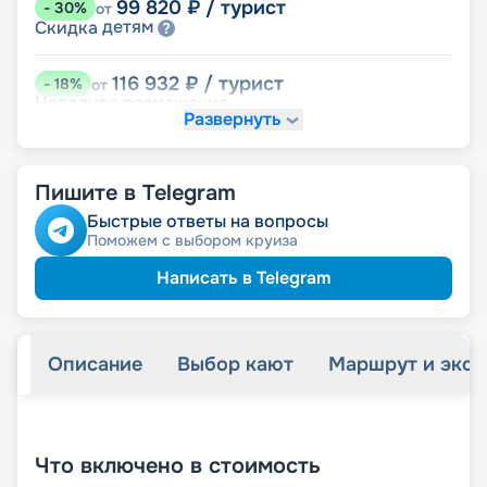
99 820
₽
/ турист
-
30
%
от
детям
Скидка
116 932
₽
/ турист
-
18
%
от
Неполное размещение
Развернуть
135 470
₽
/ турист
-
5
%
от
пенсионерам
Скидка
Пишите в Telegram
ведомств
Скидка сотрудникам силовых
Быстрые ответы на вопросы
Поможем с выбором круиза
Написать в Telegram
Описание
Выбор кают
Маршрут и экск
+
37
фотографий
Что включено в стоимость