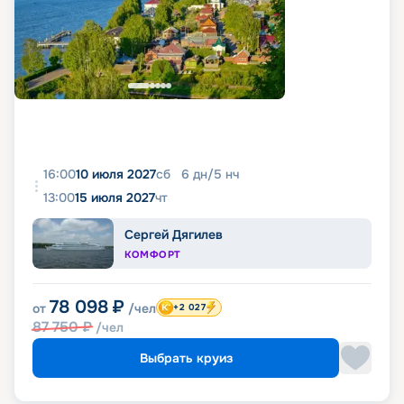
16:00
10 июля 2027
сб
6
дн
/
5
нч
13:00
15 июля 2027
чт
Сергей Дягилев
КОМФОРТ
78 098
₽
от
/чел
+2 027
87 750
₽
/чел
Выбрать круиз