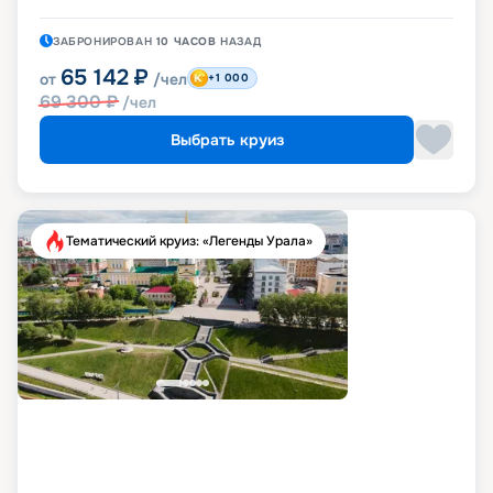
ЗАБРОНИРОВАН
10 ЧАСОВ
НАЗАД
65 142
₽
от
/чел
+1 000
69 300
₽
/чел
Выбрать круиз
Тематический круиз: «Легенды Урала»