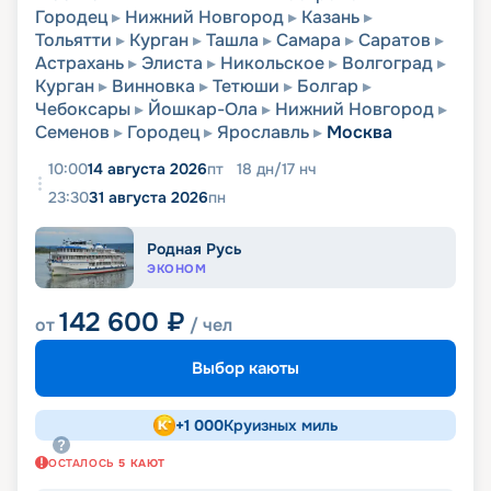
Городец
Нижний Новгород
Казань
Тольятти
Курган
Ташла
Самара
Саратов
Астрахань
Элиста
Никольское
Волгоград
Курган
Винновка
Тетюши
Болгар
Чебоксары
Йошкар-Ола
Нижний Новгород
Семенов
Городец
Ярославль
Москва
10:00
14 августа 2026
пт
18
дн
/
17
нч
23:30
31 августа 2026
пн
Родная Русь
ЭКОНОМ
142 600
₽
от
/ чел
Выбор каюты
+
1 000
Круизных миль
ОСТАЛОСЬ
5
КАЮТ