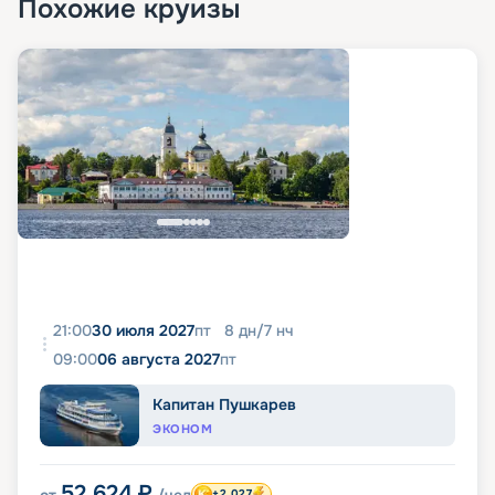
Похожие круизы
21:00
30 июля 2027
пт
8
дн
/
7
нч
09:00
06 августа 2027
пт
Капитан Пушкарев
ЭКОНОМ
52 624
₽
от
/чел
+2 027