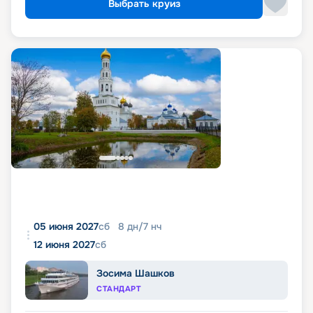
Выбрать круиз
05 июня 2027
сб
8
дн
/
7
нч
12 июня 2027
сб
Зосима Шашков
СТАНДАРТ