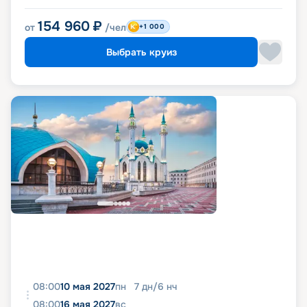
154 960
₽
от
/чел
+1 000
Выбрать круиз
08:00
10 мая 2027
пн
7
дн
/
6
нч
08:00
16 мая 2027
вс