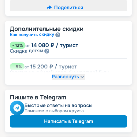
Поделиться
Дополнительные скидки
скидку
Как получить
14 080
₽
/ турист
-
12
%
от
детям
Скидка
15 200
₽
/ турист
-
5
%
от
Скидка на юбилей свадьбы, кратный 5-ти
Развернуть
годам
именинникам
Скидка
пенсионерам
Скидка
Пишите в Telegram
Быстрые ответы на вопросы
Поможем с выбором круиза
Написать в Telegram