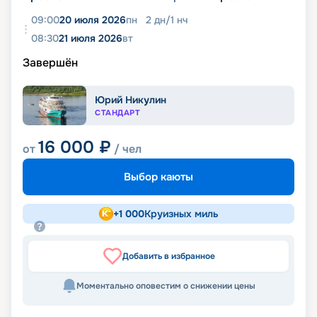
09:00
20 июля 2026
пн
2
дн
/
1
нч
08:30
21 июля 2026
вт
Завершён
Юрий Никулин
СТАНДАРТ
16 000
₽
от
/ чел
Выбор каюты
+
1 000
Круизных миль
Добавить в избранное
Моментально оповестим о снижении цены