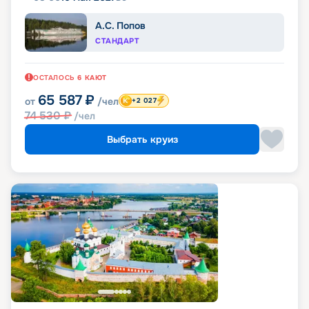
А.С. Попов
СТАНДАРТ
ОСТАЛОСЬ
6
КАЮТ
65 587
₽
от
/чел
+2 027
74 530
₽
/чел
Выбрать круиз