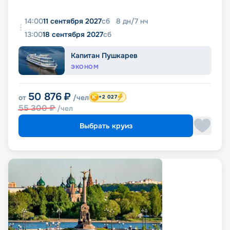
14:00
11 сентября 2027
сб
8
дн
/
7
нч
13:00
18 сентября 2027
сб
Капитан Пушкарев
ЭКОНОМ
50 876
₽
от
/чел
+2 027
55 300
₽
/чел
Выбрать круиз