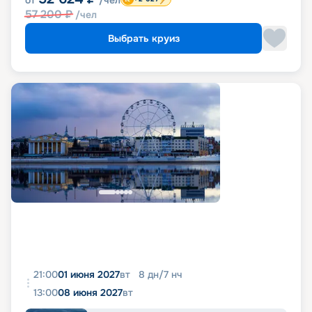
57 200
₽
/чел
Выбрать круиз
21:00
01 июня 2027
вт
8
дн
/
7
нч
13:00
08 июня 2027
вт