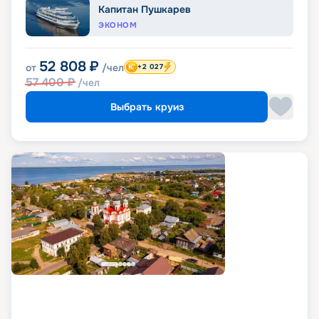
Капитан Пушкарев
ЭКОНОМ
52 808
₽
от
/чел
+2 027
57 400
₽
/чел
Выбрать круиз