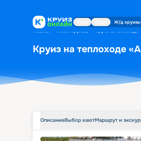
Описание
Выбор кают
Маршрут и экску
Река
Море
Ж/д круизы
Главная
•
Поиск круизов
•
Круиз на теплоходе 
Круиз на теплоходе «А
Описание
Выбор кают
Маршрут и экску