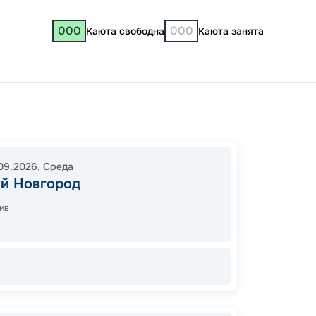
000
000
Каюта свободна
Каюта занята
Нижни
Козьм
20:00
09.2026
,
Среда
й Новгород
06:00
ИЕ
17
от