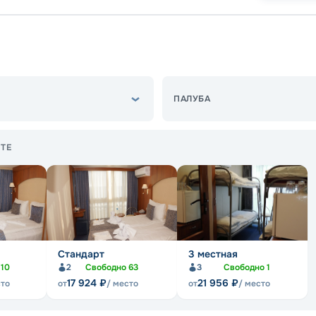
ПАЛУБА
ТЕ
Стандарт
3 местная
о
10
2
Свободно
63
3
Свободно
1
17 924
₽
21 956
₽
сто
от
/ место
от
/ место