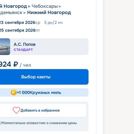
й Новгород
Чебоксары
одемьянск
Нижний Новгород
23 сентября 2026
ср
3
дн
/
2
нч
25 сентября 2026
пт
А.С. Попов
СТАНДАРТ
 924
₽
/ чел
Выбор каюты
+
1 000
Круизных миль
Добавить в избранное
Моментально оповестим о снижении цены