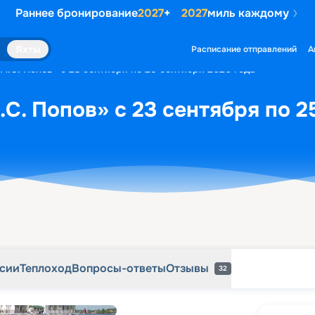
Раннее бронирование
2027
+
2027
миль каждому
рсии
Теплоход
Вопросы-ответы
Отзывы
32
Яхты
Расписание отправлений
А
«А.С. Попов» с 23 сентября по 25 сентября 2026 года
.С. Попов» с 23 сентября по 2
рсии
Теплоход
Вопросы-ответы
Отзывы
32