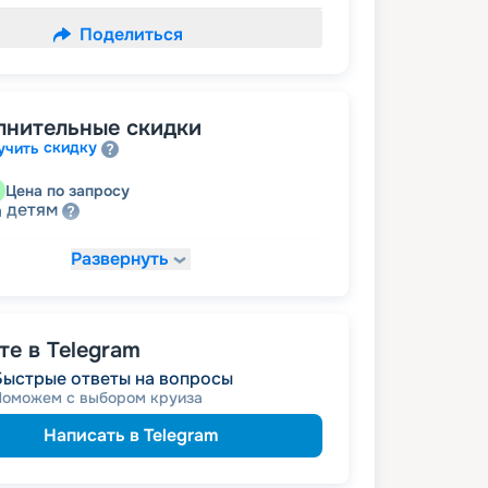
Поделиться
лнительные скидки
скидку
учить
Цена по запросу
детям
а
Развернуть
17 028
₽
/ турист
т
пенсионерам
а
е в Telegram
Быстрые ответы на вопросы
Поможем с выбором круиза
Написать в Telegram