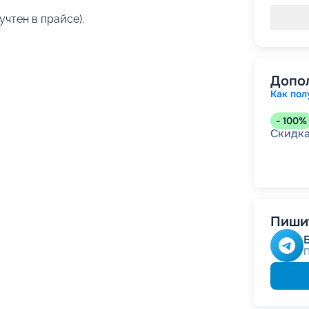
учтен в прайсе).
Допо
Как пол
-
100
%
Скидк
-
5
%
о
Скидк
Пишит