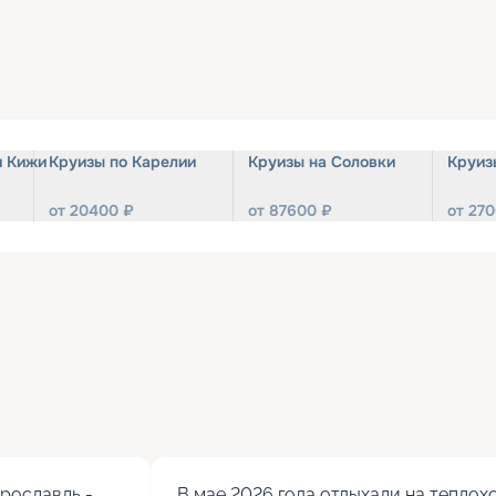
и Кижи
Круизы по Карелии
Круизы на Соловки
Круиз
от
20400
₽
от
87600
₽
от
270
ославль - 
В мае 2026 года отдыхали на теплохо