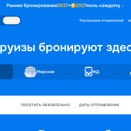
Раннее бронирование
2027
+
2027
миль каждому
Яхты
Расписание отправлений
А
руизы бронируют
зде
Морские
ЖД
ПОСЕТИТЬ ОБЯЗАТЕЛЬНО
ДАТЫ ОТПРАВЛЕНИЯ