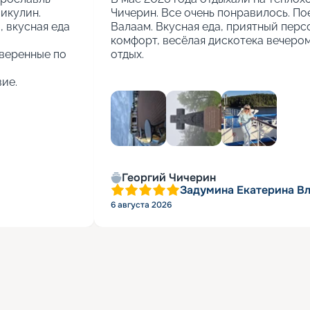
кулин.

Чичерин. Все очень понравилось. Пое
вкусная еда 
Валаам. Вкусная еда, приятный персо
комфорт, весёлая дискотека вечером.
веренные по 
отдых.
ие.
+
2
Георгий Чичерин
Задумина Екатерина В
6 августа 2026