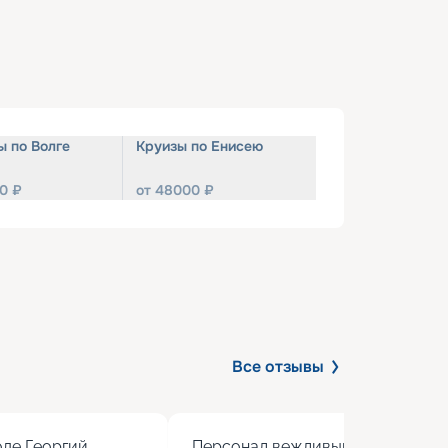
ы по Волге
Круизы по Енисею
0
₽
от
48000
₽
Все отзывы
де Георгий 
Персонал вежливый, кормят вкус