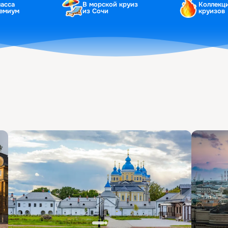
ласса
В морской круиз
Коллекц
ремиум
из Сочи
круизов