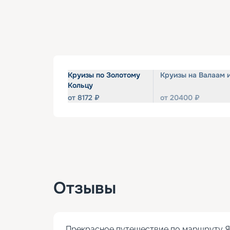
Круизы по Золотому
Круизы на Валаам 
Кольцу
от
8172
₽
от
20400
₽
Отзывы
Прекрасное путешествие по маршруту Яр