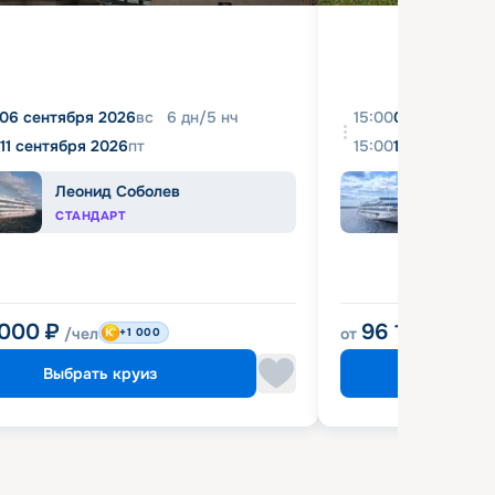
06 сентября 2026
вс
6
дн
/
5
нч
15:00
08 августа 2
11 сентября 2026
пт
15:00
18 августа 2
Леонид Соболев
Иван
СТАНДАРТ
КОМФ
 000
₽
96 120
₽
/чел
от
/чел
+1 000
Выбрать круиз
Выбрат