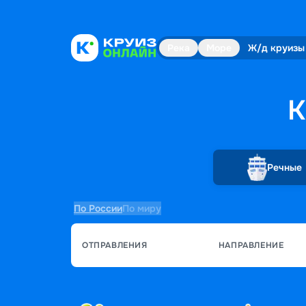
Река
Море
Ж/д круизы
К
Речные
По России
По миру
ОТПРАВЛЕНИЯ
НАПРАВЛЕНИЕ