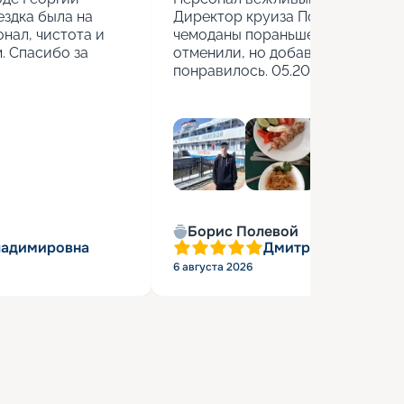
здка была на 
Директор круиза Полина учитыва
нал, чистота и 
чемоданы пораньше взяли. Стоя
 Спасибо за 
отменили, но добавили бесплатн
понравилось. 05.2026г.
Борис Полевой
ладимировна
Дмитрий Васильев
6 августа 2026