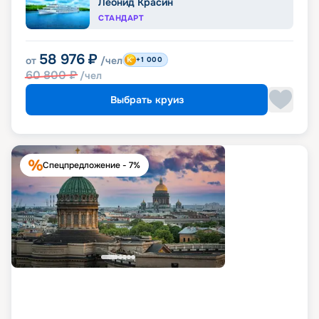
Леонид Красин
СТАНДАРТ
58 976
₽
от
/чел
+1 000
60 800
₽
/чел
Выбрать круиз
Спецпредложение - 7%