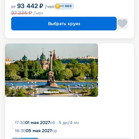
93 442
₽
от
/чел
+1 000
97 335
₽
/чел
Выбрать круиз
17:30
01 мая 2027
сб
5
дн
/
4
нч
16:30
05 мая 2027
ср