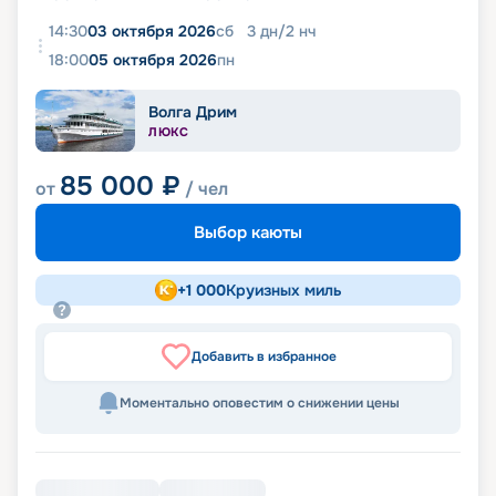
14:30
03 октября 2026
сб
3
дн
/
2
нч
18:00
05 октября 2026
пн
Волга Дрим
ЛЮКС
85 000
₽
от
/ чел
Выбор каюты
+
1 000
Круизных миль
Добавить в избранное
Моментально оповестим о снижении цены