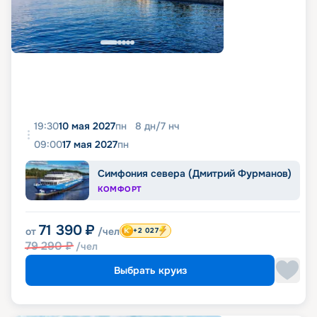
19:30
10 мая 2027
пн
8
дн
/
7
нч
09:00
17 мая 2027
пн
Симфония севера (Дмитрий Фурманов)
КОМФОРТ
71 390
₽
от
/чел
+2 027
79 290
₽
/чел
Выбрать круиз