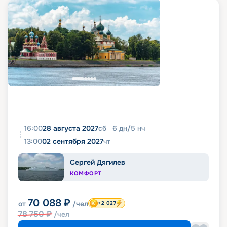
16:00
28 августа 2027
сб
6
дн
/
5
нч
13:00
02 сентября 2027
чт
Сергей Дягилев
КОМФОРТ
70 088
₽
от
/чел
+2 027
78 750
₽
/чел