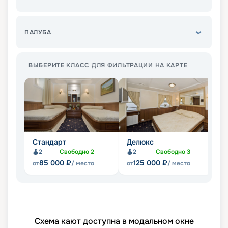
ПАЛУБА
ВЫБЕРИТЕ КЛАСС ДЛЯ ФИЛЬТРАЦИИ НА КАРТЕ
Стандарт
Делюкс
Л
2
Свободно
2
2
Свободно
3
Не
85 000
₽
125 000
₽
от
/ место
от
/ место
Схема кают доступна в модальном окне