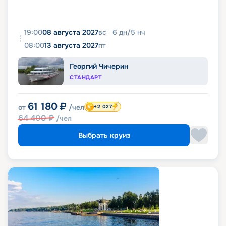
19:00
08 августа 2027
вс
6
дн
/
5
нч
08:00
13 августа 2027
пт
Георгий Чичерин
СТАНДАРТ
61 180
₽
от
/чел
+2 027
64 400
₽
/чел
Выбрать круиз