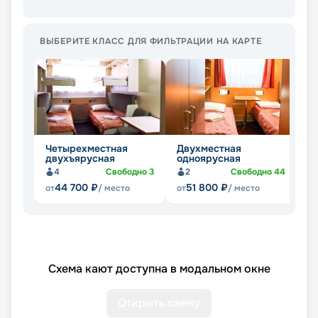
ВЫБЕРИТЕ КЛАСС ДЛЯ ФИЛЬТРАЦИИ НА КАРТЕ
Четырехместная
Двухместная
Л
двухъярусная
одноярусная
ч
4
Свободно
3
2
Свободно
44
44 700
₽
51 800
₽
от
/ место
от
/ место
от
Схема кают доступна в модальном окне
Открыть схему