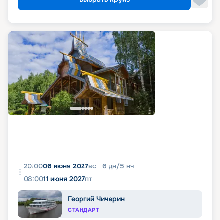
20:00
06 июня 2027
вс
6
дн
/
5
нч
08:00
11 июня 2027
пт
Георгий Чичерин
СТАНДАРТ