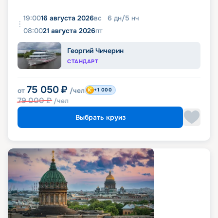
19:00
16 августа 2026
вс
6
дн
/
5
нч
08:00
21 августа 2026
пт
Георгий Чичерин
СТАНДАРТ
75 050
₽
от
/чел
+1 000
79 000
₽
/чел
Выбрать круиз