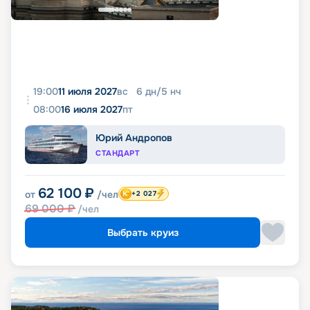
19:00
11 июля 2027
вс
6
дн
/
5
нч
08:00
16 июля 2027
пт
Юрий Андропов
СТАНДАРТ
62 100
₽
от
/чел
+2 027
69 000
₽
/чел
Выбрать круиз