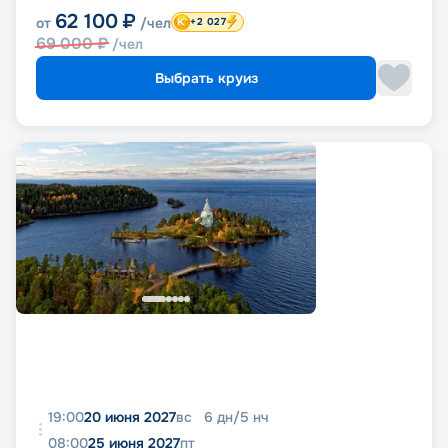
62 100
₽
от
/чел
+2 027
69 000
₽
/чел
Выбрать круиз
19:00
20 июня 2027
вс
6
дн
/
5
нч
08:00
25 июня 2027
пт