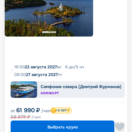
19:00
22 августа 2027
вс
6
дн
/
5
нч
09:00
27 августа 2027
пт
Симфония севера (Дмитрий Фурманов)
КОМФОРТ
61 990
₽
от
/чел
+2 027
68 878
₽
/чел
Выбрать круиз