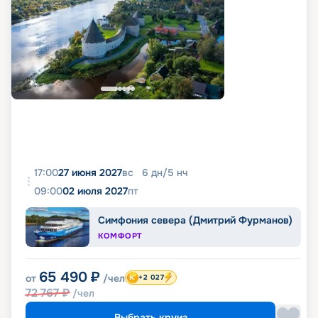
17:00
27 июня 2027
вс
6
дн
/
5
нч
09:00
02 июля 2027
пт
Симфония севера (Дмитрий Фурманов)
КОМФОРТ
65 490
₽
от
/чел
+2 027
72 767
₽
/чел
Выбрать круиз