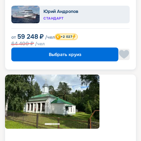
Юрий Андропов
СТАНДАРТ
59 248
₽
от
/чел
+2 027
64 400
₽
/чел
Выбрать круиз