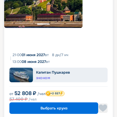
21:00
01 июня 2027
вт
8
дн
/
7
нч
13:00
08 июня 2027
вт
Капитан Пушкарев
ЭКОНОМ
52 808
₽
от
/чел
+2 027
57 400
₽
/чел
Выбрать круиз