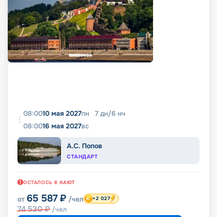
08:00
10 мая 2027
пн
7
дн
/
6
нч
08:00
16 мая 2027
вс
А.С. Попов
СТАНДАРТ
ОСТАЛОСЬ
6
КАЮТ
65 587
₽
от
/чел
+2 027
74 530
₽
/чел