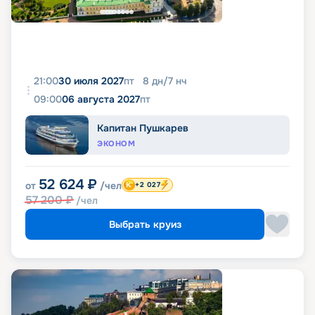
21:00
30 июля 2027
пт
8
дн
/
7
нч
09:00
06 августа 2027
пт
Капитан Пушкарев
ЭКОНОМ
52 624
₽
от
/чел
+2 027
57 200
₽
/чел
Выбрать круиз