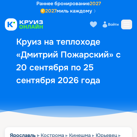
Раннее бронирование
2027
2027
миль каждому
Описание
Выбор кают
Маршрут и экск
Войти
Круиз на теплоходе
«Дмитрий Пожарский» с
20 сентября по 25
сентября 2026 года
Ярославль
Кострома
Кинешма
Юрьевец