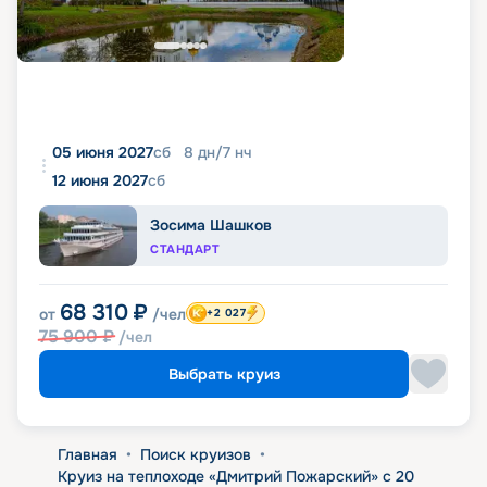
05 июня 2027
сб
8
дн
/
7
нч
12 июня 2027
сб
Зосима Шашков
СТАНДАРТ
68 310
₽
от
/чел
+2 027
75 900
₽
/чел
Выбрать круиз
Главная
•
Поиск круизов
•
Круиз на теплоходе «Дмитрий Пожарский» с 20