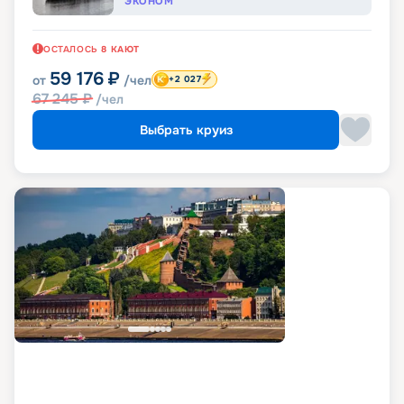
ЭКОНОМ
ОСТАЛОСЬ
8
КАЮТ
59 176
₽
от
/чел
+2 027
67 245
₽
/чел
Выбрать круиз