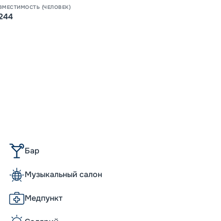
ВМЕСТИМОСТЬ (ЧЕЛОВЕК)
244
Допо
Как пол
-
15
%
Скидк
Бар
-
5
%
Музыкальный салон
о
Скидк
Медпункт
Пишит