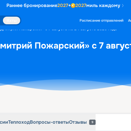
Раннее бронирование
2027
+
2027
миль каждому
рсии
Теплоход
Вопросы-ответы
Отзывы
9
Яхты
Расписание отправлений
А
«Дмитрий Пожарский» с 7 августа по 24 августа 2026 года
митрий Пожарский» с 7 август
рсии
Теплоход
Вопросы-ответы
Отзывы
9