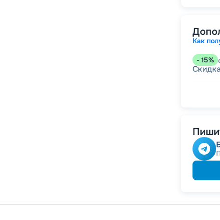
Допо
Как пол
-
15
%
Скидк
-
5
%
о
Скидк
Пишит