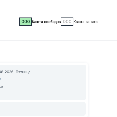
000
000
Каюта свободна
Каюта занята
Казань
Нижни
Яросла
08.2026
,
Пятница
Гориц
ь
Старая
Валаа
ИЕ
Ирма
Нижни
21:00
0
15:00
2