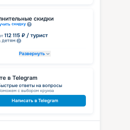
лнительные скидки
скидку
учить
112 115
₽
/ турист
от
детям
а
Развернуть
125 305
₽
/ турист
т
пенсионерам
а
е в Telegram
Быстрые ответы на вопросы
Поможем с выбором круиза
Написать в Telegram