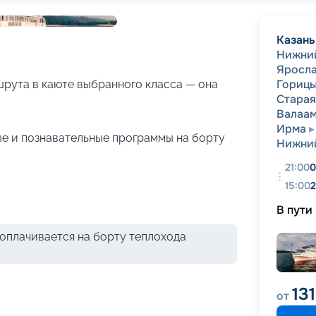
+
40
фотографий
Казань
Нижни
Яросла
Гориц
рута в каюте выбранного класса — она
Старая
Валаа
Ирма
е и познавательные программы на борту
Нижни
21:00
0
15:00
2
В пути
оплачивается на борту теплохода
13
от