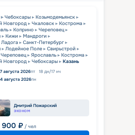
Чебоксары
Козьмодемьянск
й Новгород
Чкаловск
Кострома
вль
Коприно
Череповец
ы
Кижи
Мандроги
 Ладога
Санкт-Петербург
м
Лодейное Поле
Свирьстрой
Череповец
Ярославль
Кострома
й Новгород
Чебоксары
Казань
7 августа 2026
пт
18
дн
/
17
нч
4 августа 2026
пн
Дмитрий Пожарский
ЭКОНОМ
1 900
₽
/ чел