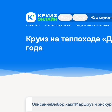
Описание
Выбор кают
Маршрут и экску
Река
Море
Ж/д круизы
Главная
•
Поиск круизов
•
Круиз на теплоходе 
Круиз на теплоходе «Д
года
Описание
Выбор кают
Маршрут и экску