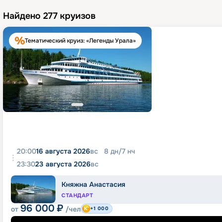
Найдено
277
круизов
Тематический круиз: «Легенды Урала»
20:00
16 августа 2026
вс
8
дн
/
7
нч
23:30
23 августа 2026
вс
Княжна Анастасия
СТАНДАРТ
96 000
₽
от
/чел
+1 000