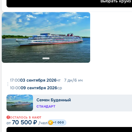
Выбрать круиз
17:00
03 сентября 2026
чт
7
дн
/
6
нч
10:00
09 сентября 2026
ср
Семен Буденный
СТАНДАРТ
ОСТАЛОСЬ
5
КАЮТ
70 500
₽
от
/чел
+1 000