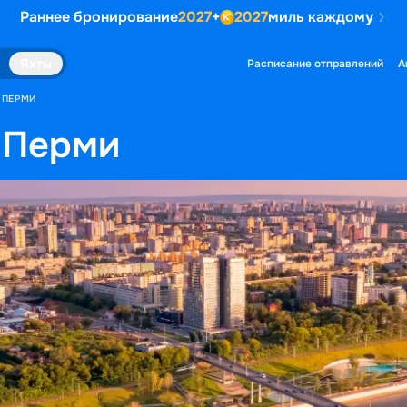
Раннее бронирование
2027
+
2027
миль каждому
Яхты
Расписание отправлений
А
 ПЕРМИ
 Перми