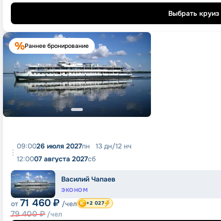
Выбрать круиз
Раннее бронирование
09:00
26 июля 2027
пн
13
дн
/
12
нч
12:00
07 августа 2027
сб
Василий Чапаев
ЭКОНОМ
71 460
₽
от
/чел
+2 027
79 400
₽
/чел