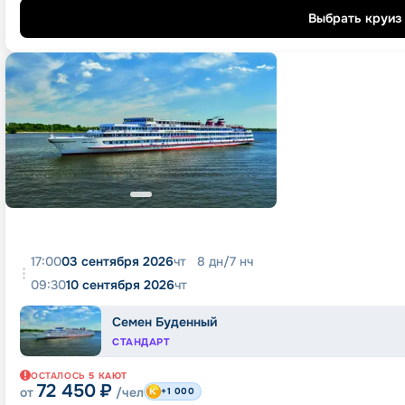
Выбрать круиз
17:00
03 сентября 2026
чт
8
дн
/
7
нч
09:30
10 сентября 2026
чт
Семен Буденный
СТАНДАРТ
ОСТАЛОСЬ
5
КАЮТ
72 450
₽
от
/чел
+1 000