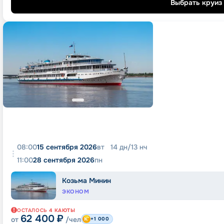
Выбрать круиз
08:00
15 сентября 2026
вт
14
дн
/
13
нч
11:00
28 сентября 2026
пн
Козьма Минин
ЭКОНОМ
ОСТАЛОСЬ
4
КАЮТЫ
62 400
₽
от
/чел
+1 000