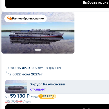
Выбрать круиз
Раннее бронирование
07:00
15 июня 2027
вт
8
дн
/
7
нч
12:00
22 июня 2027
вт
Хирург Разумовский
СТАНДАРТ
59 130
₽
от
/чел
+2 027
65 700
₽
/чел