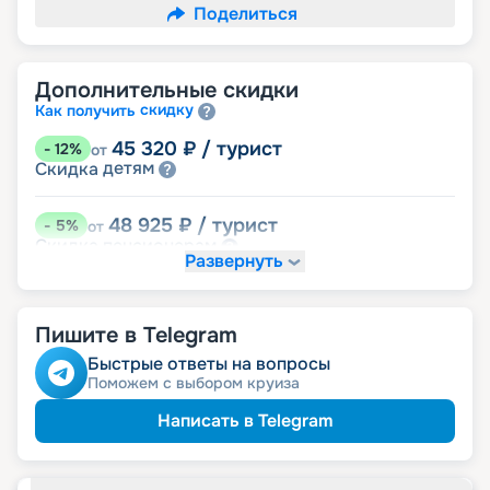
Поделиться
Дополнительные скидки
скидку
Как получить
45 320
₽
/ турист
-
12
%
от
детям
Скидка
48 925
₽
/ турист
-
5
%
от
пенсионерам
Скидка
Развернуть
Скидка на юбилей свадьбы, кратный 5-ти
годам
именинникам
Скидка
Пишите в Telegram
Быстрые ответы на вопросы
Поможем с выбором круиза
Написать в Telegram