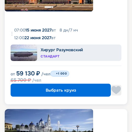
07:00
15 июня 2027
вт
8
дн
/
7
нч
12:00
22 июня 2027
вт
Хирург Разумовский
СТАНДАРТ
59 130
₽
от
/чел
+1 000
65 700
₽
/чел
Выбрать круиз