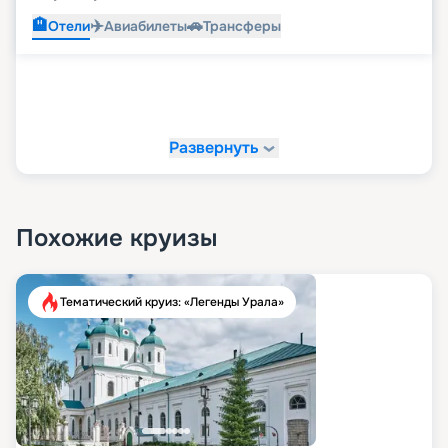
🏨
✈️
🚗
Отели
Авиабилеты
Трансферы
Развернуть
Похожие круизы
Тематический круиз: «Легенды Урала»