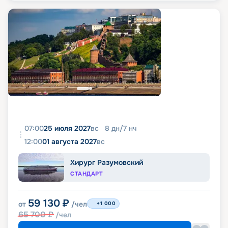
07:00
25 июля 2027
вс
8
дн
/
7
нч
12:00
01 августа 2027
вс
Хирург Разумовский
СТАНДАРТ
59 130
₽
от
/чел
+1 000
65 700
₽
/чел