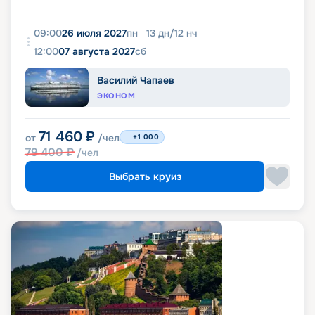
09:00
26 июля 2027
пн
13
дн
/
12
нч
12:00
07 августа 2027
сб
Василий Чапаев
ЭКОНОМ
71 460
₽
от
/чел
+1 000
79 400
₽
/чел
Выбрать круиз