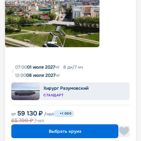
07:00
01 июля 2027
чт
8
дн
/
7
нч
12:00
08 июля 2027
чт
Хирург Разумовский
СТАНДАРТ
59 130
₽
от
/чел
+1 000
65 700
₽
/чел
Выбрать круиз