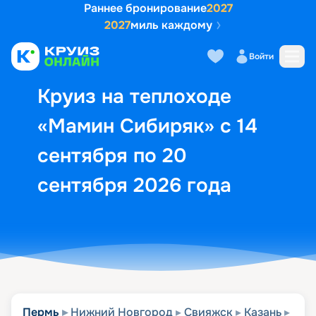
Раннее бронирование
2027
2027
миль каждому
Описание
Выбор кают
Маршрут и экск
Войти
Круиз на теплоходе
«Мамин Сибиряк» с 14
сентября по 20
сентября 2026 года
Пермь
Нижний Новгород
Свияжск
Казань