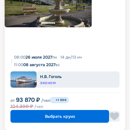
08:00
26 июля 2027
пн
14
дн
/
13
нч
11:00
08 августа 2027
вс
Н.В. Гоголь
ЭКОНОМ
93 870
₽
от
/чел
+1 000
104 300
₽
/чел
Выбрать круиз