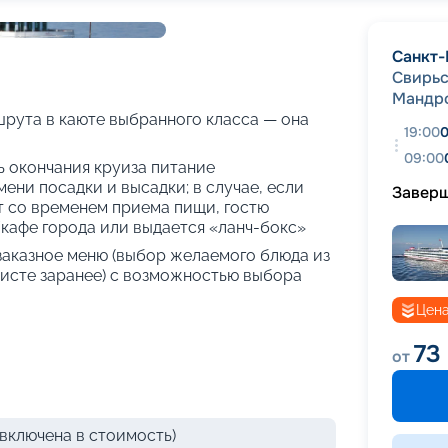
+
32
фотографий
Санкт-
Свирь
Мандр
рута в каюте выбранного класса — она
19:00
0
09:00
нь окончания круиза питание
ени посадки и высадки; в случае, если
Завер
т со временем приема пищи, гостю
кафе города или выдается «ланч-бокс»
 заказное меню (выбор желаемого блюда из
исте заранее) с возможностью выбора
Цена
73
от
включена в стоимость)