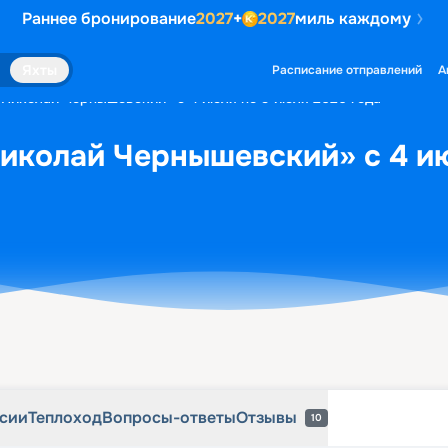
Раннее бронирование
2027
+
2027
миль каждому
рсии
Теплоход
Вопросы-ответы
Отзывы
10
Яхты
Расписание отправлений
А
«Николай Чернышевский» с 4 июля по 9 июля 2026 года
Николай Чернышевский» с 4 и
рсии
Теплоход
Вопросы-ответы
Отзывы
10