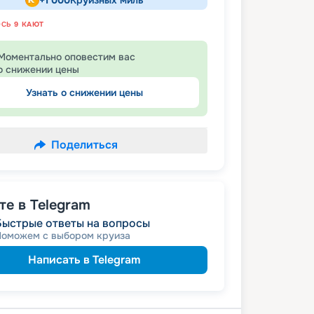
+
1 000
Круизных миль
ОСЬ
9
КАЮТ
Моментально оповестим вас
о снижении цены
Узнать о снижении цены
Поделиться
е в Telegram
Быстрые ответы на вопросы
Поможем с выбором круиза
Написать в Telegram