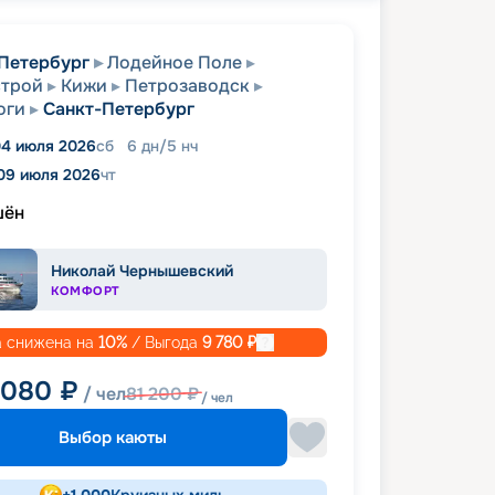
Петербург
Лодейное Поле
строй
Кижи
Петрозаводск
оги
Санкт-Петербург
4 июля 2026
сб
6
дн
/
5
нч
09 июля 2026
чт
шён
Николай Чернышевский
КОМФОРТ
 снижена на
10
%
/ Выгода
9 780
₽
 080
₽
/ чел
81 200
₽
/ чел
Выбор каюты