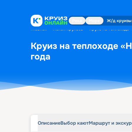
Описание
Выбор кают
Маршрут и экску
Река
Море
Ж/д круизы
Главная
•
Поиск круизов
•
Круиз на теплоходе 
Круиз на теплоходе «
года
Описание
Выбор кают
Маршрут и экску