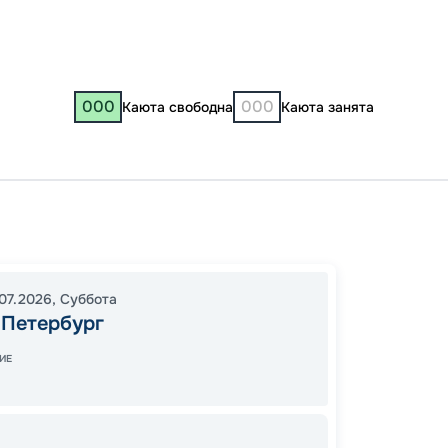
000
000
Каюта свободна
Каюта занята
Санкт-
Свирь
Мандр
07.2026
,
Суббота
19:00
0
-Петербург
09:00
ИЕ
Завер