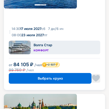
14:30
17 июля 2027
сб
7
дн
/
6
нч
08:00
23 июля 2027
пт
Волга Стар
КОМФОРТ
84 105
₽
от
/чел
+2 027
99 750
₽
/чел
Выбрать круиз