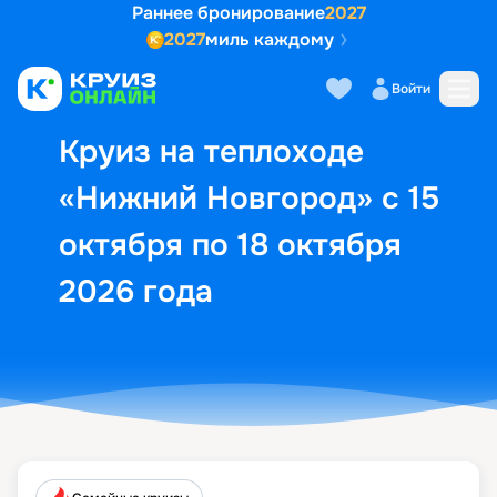
Раннее бронирование
2027
2027
миль каждому
Описание
Выбор кают
Маршрут и экск
Войти
Круиз на теплоходе
«Нижний Новгород» с 15
октября по 18 октября
2026 года