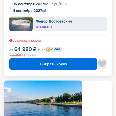
05 сентября 2027
вс
7
дн
/
6
нч
11 сентября 2027
сб
Федор Достоевский
СТАНДАРТ
ОСТАЛАСЬ
1
КАЮТА
64 980
₽
от
/чел
+1 000
72 200
₽
/чел
Выбрать круиз