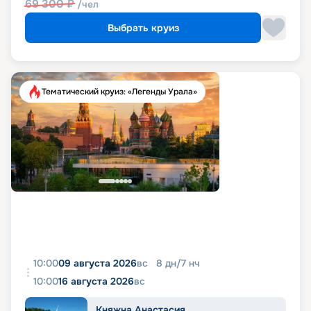
69 300
₽
/чел
Выбрать круиз
Тематический круиз: «Легенды Урала»
10:00
09 августа 2026
вс
8
дн
/
7
нч
10:00
16 августа 2026
вс
Княжна Анастасия