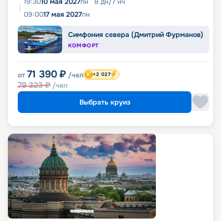
19:30
10 мая 2027
пн
8
дн
/
7
нч
09:00
17 мая 2027
пн
Симфония севера (Дмитрий Фурманов)
КОМФОРТ
71 390
₽
от
/чел
+2 027
79 323
₽
/чел
Выбрать круиз