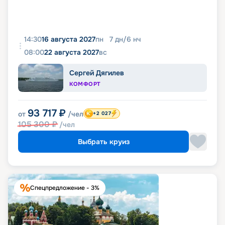
14:30
16 августа 2027
пн
7
дн
/
6
нч
08:00
22 августа 2027
вс
Сергей Дягилев
КОМФОРТ
93 717
₽
от
/чел
+2 027
105 300
₽
/чел
Выбрать круиз
Спецпредложение - 3%