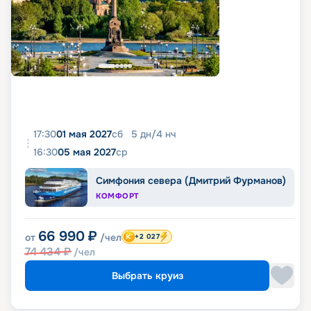
17:30
01 мая 2027
сб
5
дн
/
4
нч
16:30
05 мая 2027
ср
Симфония севера (Дмитрий Фурманов)
КОМФОРТ
66 990
₽
от
/чел
+2 027
74 434
₽
/чел
Выбрать круиз