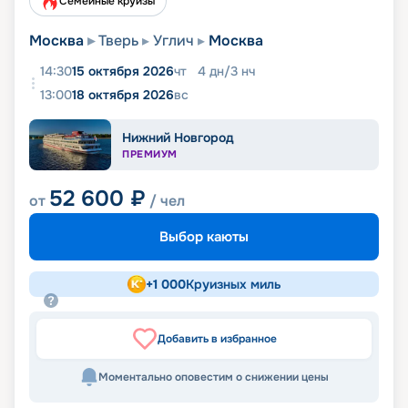
Семейные круизы
Москва
Тверь
Углич
Москва
14:30
15 октября 2026
чт
4
дн
/
3
нч
13:00
18 октября 2026
вс
Нижний Новгород
ПРЕМИУМ
52 600
₽
от
/ чел
Выбор каюты
+
1 000
Круизных миль
Добавить в избранное
Моментально оповестим о снижении цены