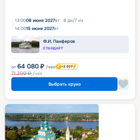
13:00
08 июня 2027
вт
8
дн
/
7
нч
14:00
15 июня 2027
вт
Ф.И. Панферов
СТАНДАРТ
64 080
₽
от
/чел
+2 027
71 200
₽
/чел
Выбрать круиз