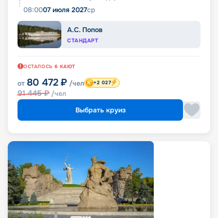
08:00
07 июля 2027
ср
А.С. Попов
СТАНДАРТ
ОСТАЛОСЬ
6
КАЮТ
80 472
₽
от
/чел
+2 027
91 445
₽
/чел
Выбрать круиз