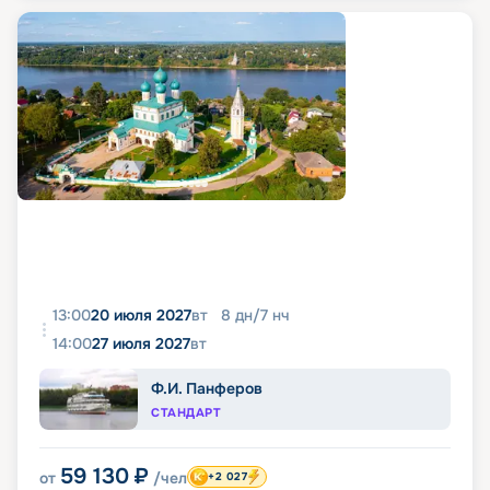
13:00
20 июля 2027
вт
8
дн
/
7
нч
14:00
27 июля 2027
вт
Ф.И. Панферов
СТАНДАРТ
59 130
₽
от
/чел
+2 027