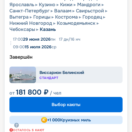
Ярославль
Кузино
Кижи
Мандроги
Санкт-Петербург
Валаам
Свирьстрой
Вытегра
Горицы
Кострома
Городец
Нижний Новгород
Козьмодемьянск
Чебоксары
Казань
17:00
29 июня 2026
пн
17
дн
/
16
нч
09:00
15 июля 2026
ср
Завершён
Виссарион Белинский
СТАНДАРТ
181 800
₽
от
/ чел
Выбор каюты
+
1 000
Круизных миль
ОСТАЛОСЬ
5
КАЮТ