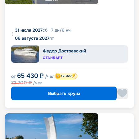
31 июля 2027
сб
7
дн
/
6
нч
06 августа 2027
пт
Федор Достоевский
СТАНДАРТ
65 430
₽
от
/чел
+2 027
72 700
₽
/чел
Выбрать круиз