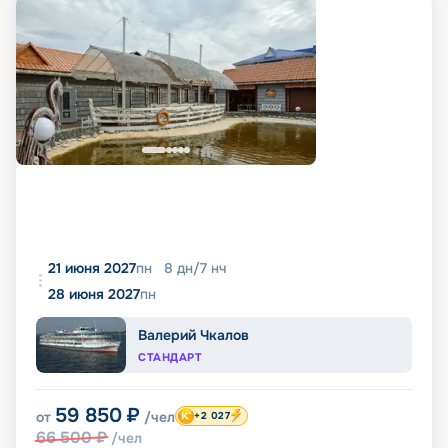
21 июня 2027
пн
8
дн
/
7
нч
28 июня 2027
пн
Валерий Чкалов
СТАНДАРТ
59 850
₽
от
/чел
+2 027
66 500
₽
/чел