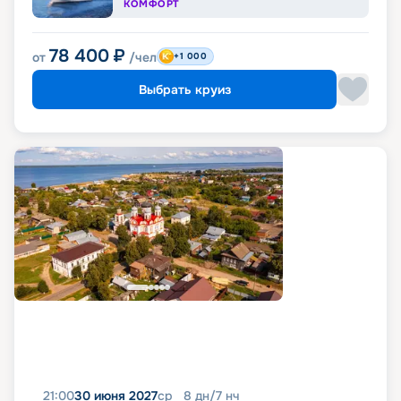
КОМФОРТ
78 400
₽
от
/чел
+1 000
Выбрать круиз
21:00
30 июня 2027
ср
8
дн
/
7
нч