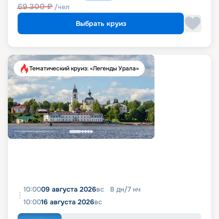
69 300
₽
/чел
Выбрать круиз
Тематический круиз: «Легенды Урала»
10:00
09 августа 2026
вс
8
дн
/
7
нч
10:00
16 августа 2026
вс