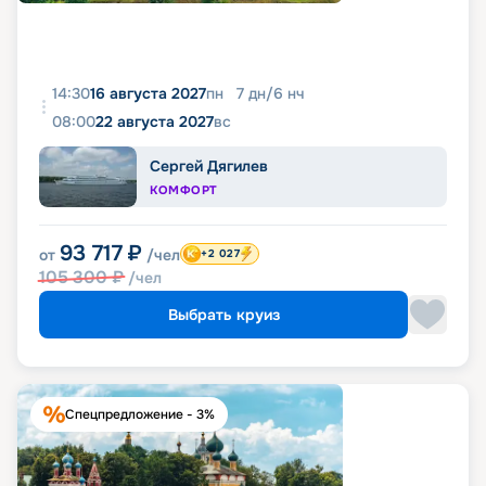
14:30
16 августа 2027
пн
7
дн
/
6
нч
08:00
22 августа 2027
вс
Сергей Дягилев
КОМФОРТ
93 717
₽
от
/чел
+2 027
105 300
₽
/чел
Выбрать круиз
Спецпредложение - 3%