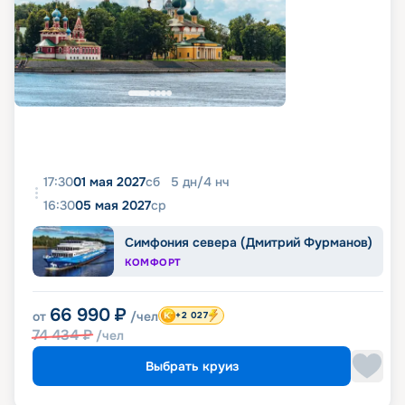
17:30
01 мая 2027
сб
5
дн
/
4
нч
16:30
05 мая 2027
ср
Симфония севера (Дмитрий Фурманов)
КОМФОРТ
66 990
₽
от
/чел
+2 027
74 434
₽
/чел
Выбрать круиз