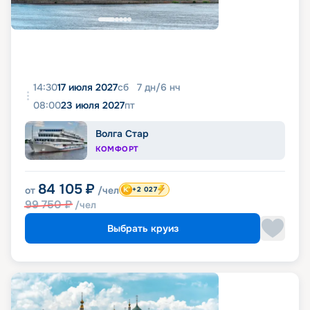
14:30
17 июля 2027
сб
7
дн
/
6
нч
08:00
23 июля 2027
пт
Волга Стар
КОМФОРТ
84 105
₽
от
/чел
+2 027
99 750
₽
/чел
Выбрать круиз