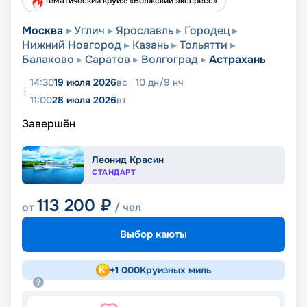
Тематический круиз: «Волжский экспресс»
Москва
Углич
Ярославль
Городец
Нижний Новгород
Казань
Тольятти
Балаково
Саратов
Волгоград
Астрахань
14:30
19 июля 2026
вс
10
дн
/
9
нч
11:00
28 июля 2026
вт
Завершён
Леонид Красин
СТАНДАРТ
113 200
₽
от
/ чел
Выбор каюты
+
1 000
Круизных миль