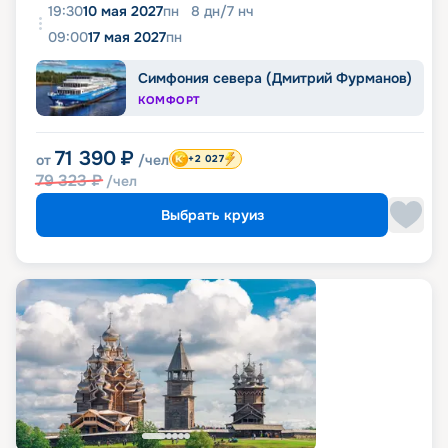
19:30
10 мая 2027
пн
8
дн
/
7
нч
09:00
17 мая 2027
пн
Симфония севера (Дмитрий Фурманов)
КОМФОРТ
71 390
₽
от
/чел
+2 027
79 323
₽
/чел
Выбрать круиз