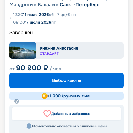
Мандроги
Валаам
Санкт-Петербург
12:30
11 июля 2026
сб
7
дн
/
6
нч
08:00
17 июля 2026
пт
Завершён
Княжна Анастасия
СТАНДАРТ
90 900
₽
от
/ чел
Выбор каюты
+
1 000
Круизных миль
Добавить в избранное
Моментально оповестим о снижении цены