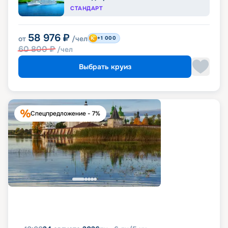
СТАНДАРТ
58 976
₽
от
/чел
+1 000
60 800
₽
/чел
Выбрать круиз
Спецпредложение - 7%