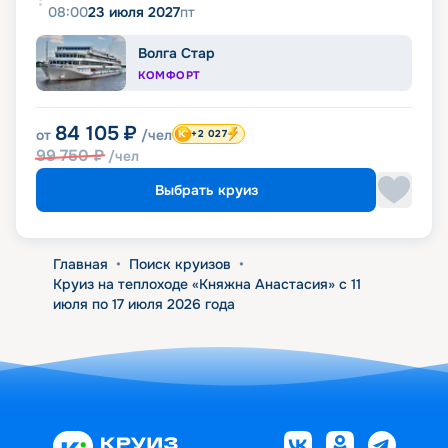
08:00
23 июля 2027
пт
Волга Стар
КОМФОРТ
84 105
₽
от
/чел
+2 027
99 750
₽
/чел
Выбрать круиз
Главная
•
Поиск круизов
•
Круиз на теплоходе «Княжна Анастасия» с 11
июля по 17 июля 2026 года