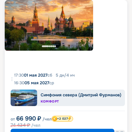
17:30
01 мая 2027
сб
5
дн
/
4
нч
16:30
05 мая 2027
ср
Симфония севера (Дмитрий Фурманов)
КОМФОРТ
66 990
₽
от
/чел
+2 027
74 434
₽
/чел