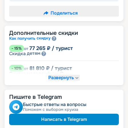
Поделиться
Дополнительные скидки
скидку
Как получить
77 265
₽
/ турист
-
15
%
от
детям
Скидка
81 810
₽
/ турист
-
10
%
от
молодожёнам
Скидка
Развернуть
семьям
Скидка многодетным
Скидка ветеранам ВОВ, участникам боевых
семей
действий и членам их
ведомств
Скидка сотрудникам силовых
Пишите в Telegram
Быстрые ответы на вопросы
Поможем с выбором круиза
Написать в Telegram