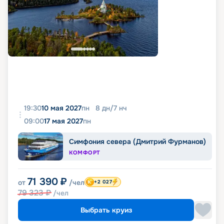
19:30
10 мая 2027
пн
8
дн
/
7
нч
09:00
17 мая 2027
пн
Симфония севера (Дмитрий Фурманов)
КОМФОРТ
71 390
₽
от
/чел
+2 027
79 323
₽
/чел
Выбрать круиз