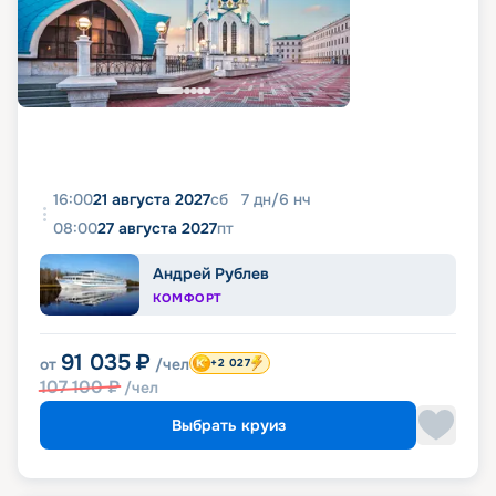
16:00
21 августа 2027
сб
7
дн
/
6
нч
08:00
27 августа 2027
пт
Андрей Рублев
КОМФОРТ
91 035
₽
от
/чел
+2 027
107 100
₽
/чел
Выбрать круиз