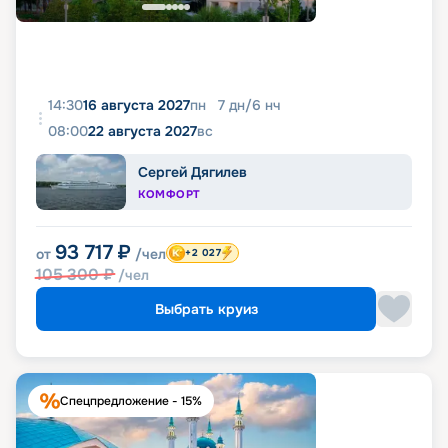
14:30
16 августа 2027
пн
7
дн
/
6
нч
08:00
22 августа 2027
вс
Сергей Дягилев
КОМФОРТ
93 717
₽
от
/чел
+2 027
105 300
₽
/чел
Выбрать круиз
Спецпредложение - 15%