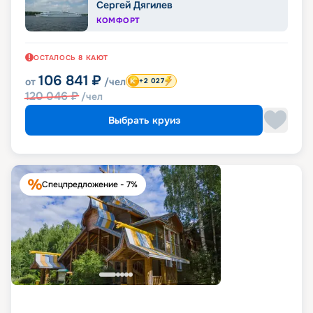
Сергей Дягилев
КОМФОРТ
ОСТАЛОСЬ
8
КАЮТ
106 841
₽
от
/чел
+2 027
120 046
₽
/чел
Выбрать круиз
Спецпредложение - 7%