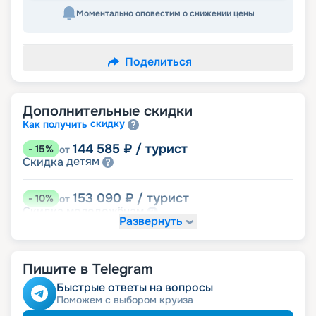
Моментально оповестим о снижении цены
Поделиться
Дополнительные скидки
скидку
Как получить
144 585
₽
/ турист
-
15
%
от
детям
Скидка
153 090
₽
/ турист
-
10
%
от
молодожёнам
Скидка
Развернуть
семьям
Скидка многодетным
Скидка ветеранам ВОВ, участникам боевых
семей
действий и членам их
ведомств
Скидка сотрудникам силовых
Пишите в Telegram
Быстрые ответы на вопросы
Поможем с выбором круиза