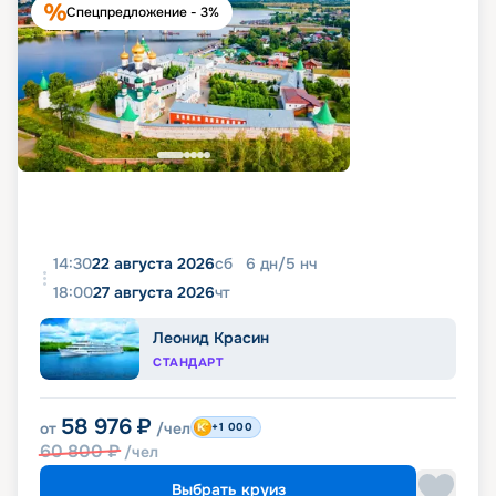
Спецпредложение - 3%
14:30
22 августа 2026
сб
6
дн
/
5
нч
18:00
27 августа 2026
чт
Леонид Красин
СТАНДАРТ
58 976
₽
от
/чел
+1 000
60 800
₽
/чел
Выбрать круиз