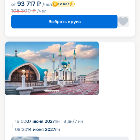
93 717
₽
от
/чел
+2 027
105 300
₽
/чел
Выбрать круиз
16:00
07 июня 2027
пн
8
дн
/
7
нч
09:30
14 июня 2027
пн