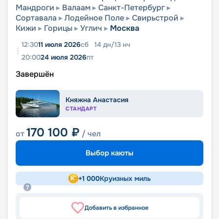
Мандроги
Валаам
Санкт-Петербург
Сортавала
Лодейное Поле
Свирьстрой
Кижи
Горицы
Углич
Москва
12:30
11 июля 2026
сб
14
дн
/
13
нч
20:00
24 июля 2026
пт
Завершён
Княжна Анастасия
СТАНДАРТ
170 100
₽
от
/ чел
Выбор каюты
+
1 000
Круизных миль
Добавить в избранное