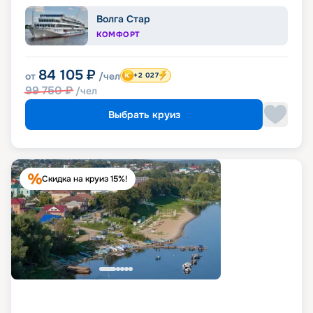
Волга Стар
КОМФОРТ
84 105
₽
от
/чел
+2 027
99 750
₽
/чел
Выбрать круиз
Скидка на круиз 15%!