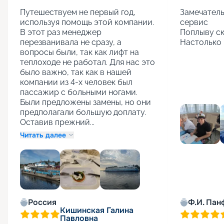
Путешествуем не первый год, 
Замечатель
используя помощь этой компании. 
сервис

В этот раз менеджер 
Поплыву ск
перезванивала не сразу, а 
Настолько 
вопросы были, так как лифт на 
теплоходе не работал. Для нас это 
было важно, так как в нашей 
компании из 4-х человек был 
пассажир с больными ногами. 
Были предложены замены, но они 
предполагали большую доплату. 
Оставив прежний...
Читать далее
+
1
Россия
Ф.И. Пан
Кишинская Галина
Павловна