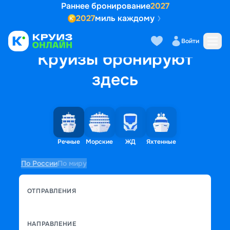
Раннее бронирование
2027
2027
миль каждому
Войти
Круизы бронируют
здесь
Речные
Морские
ЖД
Яхтенные
По России
По миру
ОТПРАВЛЕНИЯ
НАПРАВЛЕНИЕ