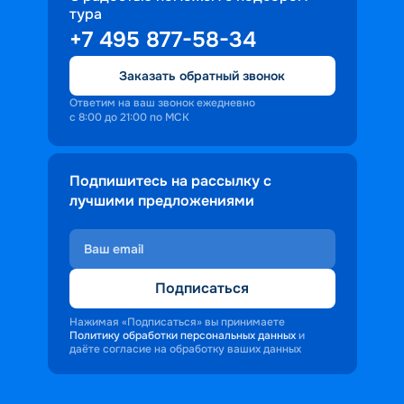
тура
доброжелательность и заинтересованность 
+7 495 877-58-34
персонала корабля в каждом госте.
Ступая на борт теплохода, пассажиры 
Заказать обратный звонок
попадают в совершенно иную атмосферу, 
где властвует тяга к приключениям и 
Ответим на ваш звонок ежедневно
с 8:00 до 21:00 по МСК
открытиям.
Подпишитесь на рассылку с
лучшими предложениями
Подписаться
Нажимая «Подписаться» вы принимаете
Политику обработки персональных данных
и
даёте согласие на обработку ваших данных