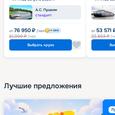
А.С. Пушкин
СТАНДАРТ
76 950
₽
53 571
от
/чел
от
+1 000
81 000
₽
55 803
₽
/чел
/ч
Выбрать круиз
Вы
Лучшие предложения