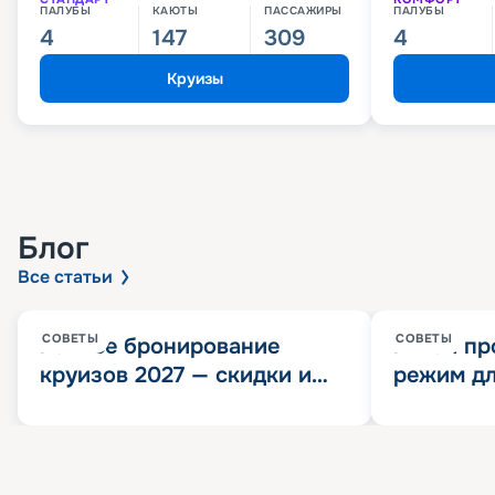
ПАЛУБЫ
КАЮТЫ
ПАССАЖИРЫ
ПАЛУБЫ
4
147
309
4
Круизы
Блог
Все статьи
СОВЕТЫ
СОВЕТЫ
Раннее бронирование
Китай пр
круизов 2027 — скидки и
режим дл
розыгрыш 100 000
конца 202
Круизных миль
значит?