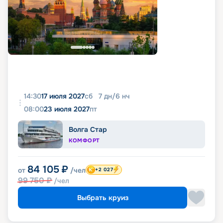
14:30
17 июля 2027
сб
7
дн
/
6
нч
08:00
23 июля 2027
пт
Волга Стар
КОМФОРТ
84 105
₽
от
/чел
+2 027
99 750
₽
/чел
Выбрать круиз