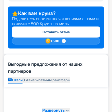
Как вам круиз?
Поделитесь своими впечатлениями с нами и
получите
500
Круизных миль
Оставить отзыв
+
500
Выгодные предложения от наших
партнеров
🏨
✈️
🚗
Отели
Авиабилеты
Трансферы
Развернуть