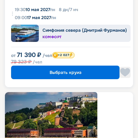
19:30
10 мая 2027
пн
8
дн
/
7
нч
09:00
17 мая 2027
пн
Симфония севера (Дмитрий Фурманов)
КОМФОРТ
71 390
₽
от
/чел
+2 027
79 323
₽
/чел
Выбрать круиз