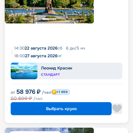
14:30
22 августа 2026
сб
6
дн
/
5
нч
18:00
27 августа 2026
чт
Леонид Красин
СТАНДАРТ
58 976
₽
от
/чел
+1 000
60 800
₽
/чел
Выбрать круиз