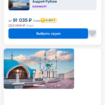
Андрей Рублев
КОМФОРТ
91 035
₽
от
/чел
+2 027
107 100
₽
/чел
Выбрать круиз