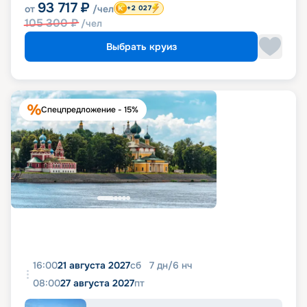
93 717
₽
от
/чел
+2 027
105 300
₽
/чел
Выбрать круиз
Спецпредложение - 15%
16:00
21 августа 2027
сб
7
дн
/
6
нч
08:00
27 августа 2027
пт