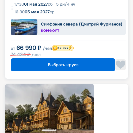
17:30
01 мая 2027
сб
5
дн
/
4
нч
16:30
05 мая 2027
ср
Симфония севера (Дмитрий Фурманов)
КОМФОРТ
66 990
₽
от
/чел
+2 027
74 434
₽
/чел
Выбрать круиз