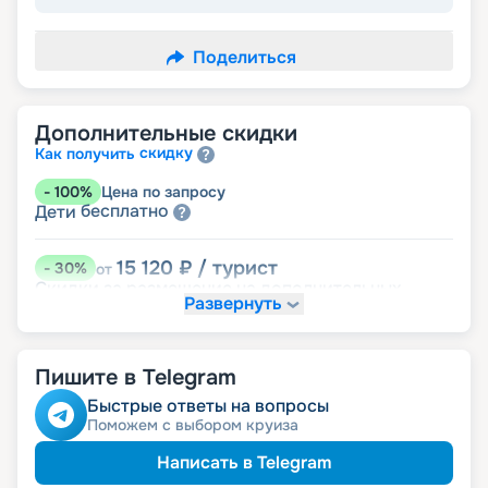
Поделиться
Дополнительные скидки
скидку
Как получить
-
100
%
Цена по запросу
бесплатно
Дети
15 120
₽
/ турист
-
30
%
от
Скидки за размещение на дополнительных
Развернуть
места
18 360
₽
/ турист
-
15
%
от
Пишите в Telegram
детям
Скидка
Быстрые ответы на вопросы
Поможем с выбором круиза
20 520
₽
/ турист
-
5
%
от
пенсионерам
Скидка
Написать в Telegram