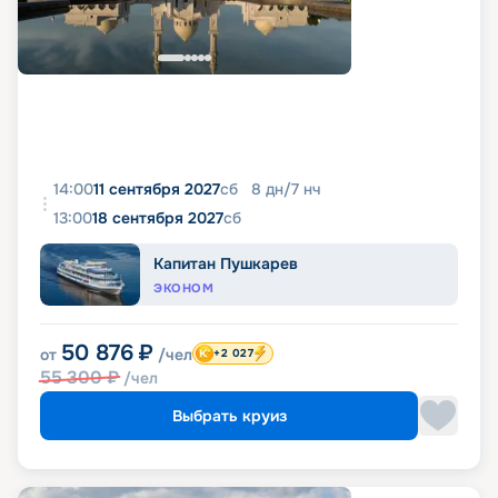
14:00
11 сентября 2027
сб
8
дн
/
7
нч
13:00
18 сентября 2027
сб
Капитан Пушкарев
ЭКОНОМ
50 876
₽
от
/чел
+2 027
55 300
₽
/чел
Выбрать круиз