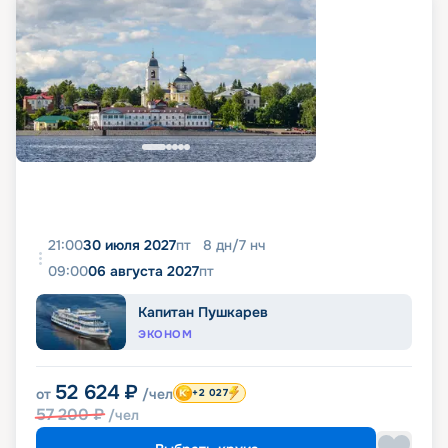
21:00
30 июля 2027
пт
8
дн
/
7
нч
09:00
06 августа 2027
пт
Капитан Пушкарев
ЭКОНОМ
52 624
₽
от
/чел
+2 027
57 200
₽
/чел