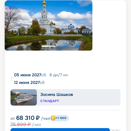
05 июня 2027
сб
8
дн
/
7
нч
12 июня 2027
сб
Зосима Шашков
СТАНДАРТ
68 310
₽
от
/чел
+1 000
75 900
₽
/чел