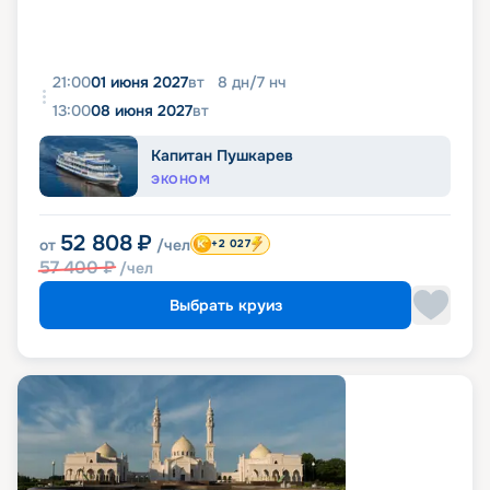
21:00
01 июня 2027
вт
8
дн
/
7
нч
13:00
08 июня 2027
вт
Капитан Пушкарев
ЭКОНОМ
52 808
₽
от
/чел
+2 027
57 400
₽
/чел
Выбрать круиз