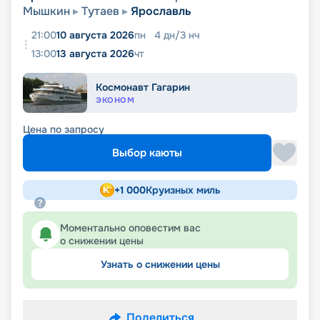
Мышкин
Тутаев
Ярославль
21:00
10 августа 2026
пн
4
дн
/
3
нч
13:00
13 августа 2026
чт
Космонавт Гагарин
ЭКОНОМ
Цена по запросу
Выбор каюты
+
1 000
Круизных миль
Моментально оповестим вас
о снижении цены
Узнать о снижении цены
Поделиться