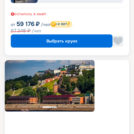
ОСТАЛОСЬ
9
КАЮТ
59 176
₽
от
/чел
+2 027
67 245
₽
/чел
Выбрать круиз