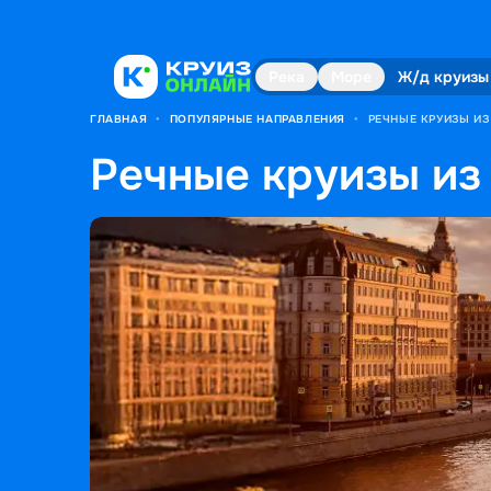
Река
Море
Ж/д круизы
ГЛАВНАЯ
•
ПОПУЛЯРНЫЕ НАПРАВЛЕНИЯ
•
РЕЧНЫЕ КРУИЗЫ И
Речные круизы из