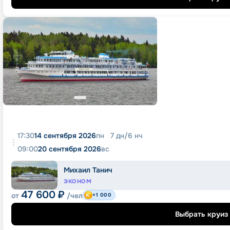
17:30
14 сентября 2026
пн
7
дн
/
6
нч
09:00
20 сентября 2026
вс
Михаил Танич
ЭКОНОМ
47 600
₽
от
/чел
+1 000
Выбрать круиз