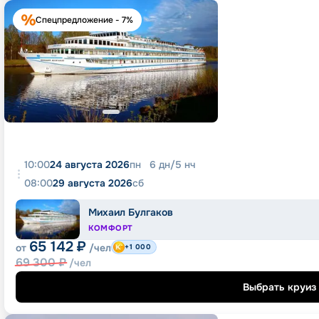
Спецпредложение - 7%
10:00
24 августа 2026
пн
6
дн
/
5
нч
08:00
29 августа 2026
сб
Михаил Булгаков
КОМФОРТ
65 142
₽
от
/чел
+1 000
69 300
₽
/чел
Выбрать круиз