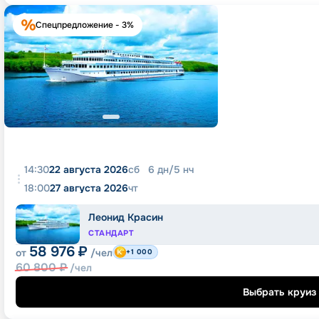
Спецпредложение - 3%
14:30
22 августа 2026
сб
6
дн
/
5
нч
18:00
27 августа 2026
чт
Леонид Красин
СТАНДАРТ
58 976
₽
от
/чел
+1 000
60 800
₽
/чел
Выбрать круиз