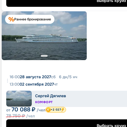
Выбрать круиз
Раннее бронирование
16:00
28 августа 2027
сб
6
дн
/
5
нч
13:00
02 сентября 2027
чт
Сергей Дягилев
КОМФОРТ
70 088
₽
от
/чел
+2 027
78 750
₽
/чел
Выбрать круиз