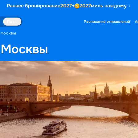
Раннее бронирование
2027
+
2027
миль каждому
Яхты
Расписание отправлений
А
З МОСКВЫ
 Москвы