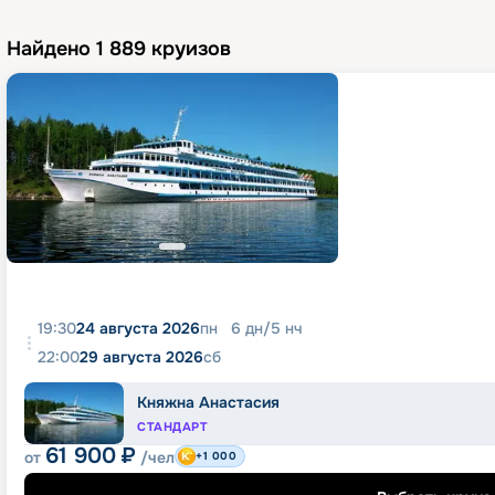
Найдено
1 889
круизов
19:30
24 августа 2026
пн
6
дн
/
5
нч
22:00
29 августа 2026
сб
Княжна Анастасия
СТАНДАРТ
61 900
₽
от
/чел
+1 000