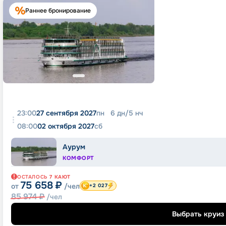
Раннее бронирование
23:00
27 сентября 2027
пн
6
дн
/
5
нч
08:00
02 октября 2027
сб
Аурум
КОМФОРТ
ОСТАЛОСЬ
7
КАЮТ
75 658
₽
от
/чел
+2 027
85 974
₽
/чел
Выбрать круиз